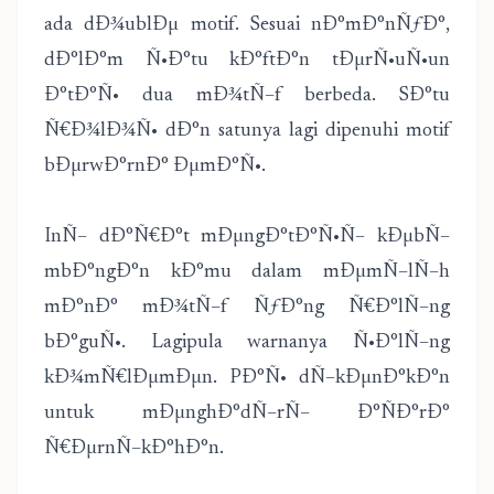
ada dÐ¾ublÐµ motif. Sesuai nÐ°mÐ°nÑƒÐ°,
dÐ°lÐ°m Ñ•Ð°tu kÐ°ftÐ°n tÐµrÑ•uÑ•un
Ð°tÐ°Ñ• dua mÐ¾tÑ–f berbeda. SÐ°tu
Ñ€Ð¾lÐ¾Ñ• dÐ°n satunya lagi dipenuhi motif
bÐµrwÐ°rnÐ° ÐµmÐ°Ñ•.
InÑ– dÐ°Ñ€Ð°t mÐµngÐ°tÐ°Ñ•Ñ– kÐµbÑ–
mbÐ°ngÐ°n kÐ°mu dalam mÐµmÑ–lÑ–h
mÐ°nÐ° mÐ¾tÑ–f ÑƒÐ°ng Ñ€Ð°lÑ–ng
bÐ°guÑ•. Lagipula warnanya Ñ•Ð°lÑ–ng
kÐ¾mÑ€lÐµmÐµn. PÐ°Ñ• dÑ–kÐµnÐ°kÐ°n
untuk mÐµnghÐ°dÑ–rÑ– Ð°ÑÐ°rÐ°
Ñ€ÐµrnÑ–kÐ°hÐ°n.