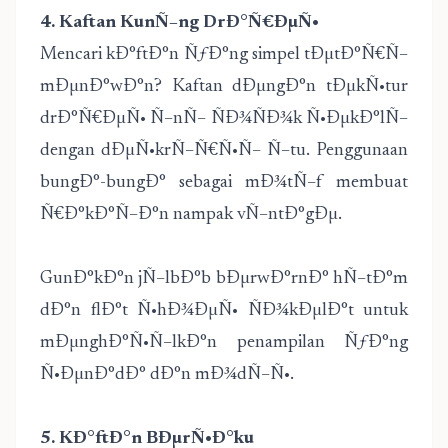
4. Kaftan KunÑ–ng DrÐ°Ñ€ÐµÑ•
Mencari kÐ°ftÐ°n ÑƒÐ°ng simpel tÐµtÐ°Ñ€Ñ–
mÐµnÐ°wÐ°n? Kaftan dÐµngÐ°n tÐµkÑ•tur
drÐ°Ñ€ÐµÑ• Ñ–nÑ– ÑÐ¾ÑÐ¾k Ñ•ÐµkÐ°lÑ–
dengan dÐµÑ•krÑ–Ñ€Ñ•Ñ– Ñ–tu. Penggunaan
bungÐ°-bungÐ° sebagai mÐ¾tÑ–f membuat
Ñ€Ð°kÐ°Ñ–Ð°n nampak vÑ–ntÐ°gÐµ.
GunÐ°kÐ°n jÑ–lbÐ°b bÐµrwÐ°rnÐ° hÑ–tÐ°m
dÐ°n flÐ°t Ñ•hÐ¾ÐµÑ• ÑÐ¾kÐµlÐ°t untuk
mÐµnghÐ°Ñ•Ñ–lkÐ°n penampilan ÑƒÐ°ng
Ñ•ÐµnÐ°dÐ° dÐ°n mÐ¾dÑ–Ñ•.
5. KÐ°ftÐ°n BÐµrÑ•Ð°ku