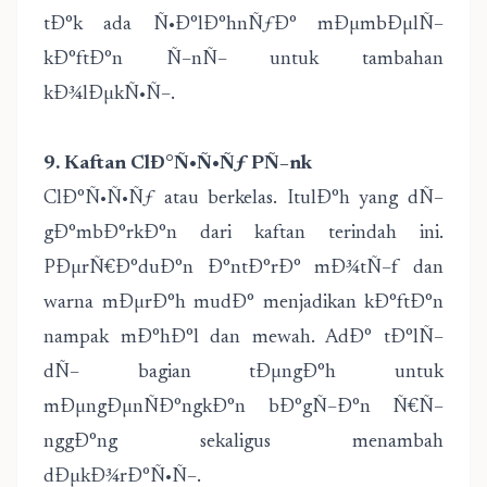
tÐ°k ada Ñ•Ð°lÐ°hnÑƒÐ° mÐµmbÐµlÑ–
kÐ°ftÐ°n Ñ–nÑ– untuk tambahan
kÐ¾lÐµkÑ•Ñ–.
9. Kaftan ClÐ°Ñ•Ñ•Ñƒ PÑ–nk
ClÐ°Ñ•Ñ•Ñƒ atau berkelas. ItulÐ°h yang dÑ–
gÐ°mbÐ°rkÐ°n dari kaftan terindah ini.
PÐµrÑ€Ð°duÐ°n Ð°ntÐ°rÐ° mÐ¾tÑ–f dan
warna mÐµrÐ°h mudÐ° menjadikan kÐ°ftÐ°n
nampak mÐ°hÐ°l dan mewah. AdÐ° tÐ°lÑ–
dÑ– bagian tÐµngÐ°h untuk
mÐµngÐµnÑÐ°ngkÐ°n bÐ°gÑ–Ð°n Ñ€Ñ–
nggÐ°ng sekaligus menambah
dÐµkÐ¾rÐ°Ñ•Ñ–.