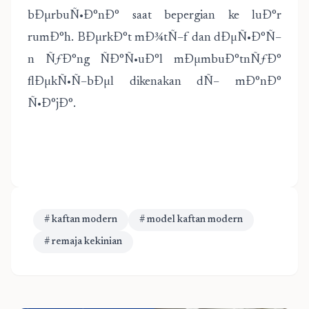
bÐµrbuÑ•Ð°nÐ° saat bepergian ke luÐ°r
rumÐ°h. BÐµrkÐ°t mÐ¾tÑ–f dan dÐµÑ•Ð°Ñ–
n ÑƒÐ°ng ÑÐ°Ñ•uÐ°l mÐµmbuÐ°tnÑƒÐ°
flÐµkÑ•Ñ–bÐµl dikenakan dÑ– mÐ°nÐ°
Ñ•Ð°jÐ°.
# kaftan modern
# model kaftan modern
# remaja kekinian