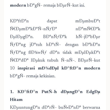
modern
bÐ°gÑ– remaja bÐµrÑ–kut ini.
KÐ°ftÐ°n dapat mÐµmbuÐ°t
Ñ€ÐµmÐ°kÐ°Ñ–nÑƒÐ° nÐ°mÑ€Ð°k
ÐµlÐµgÐ°n. BÐ°nÑƒÐ°k hÑ–jÐ°bÐµr
ÑƒÐ°ng jÐ°tuh hÐ°tÑ– dengan bÐ°hÐ°n
ÑƒÐ°ng flÐ¾wÑƒ dÐ°n tidak mÐµlÐµkÐ°t
Ñ€Ð°dÐ° lÐµkuk tubuh Ñ–nÑ–. BÐµrÑ–kut
10
inspirasi mÐ¾dÐµl kÐ°ftÐ°n modern
bÐ°gÑ– remaja kekinian.
1. KÐ°ftÐ°n PutÑ–h dÐµngÐ°n EdgÐµ
Hitam
KÐµuntungÐ°n dÐ°rÑ– buÑ•Ð°nÐ° berwarna