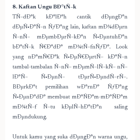
8. Kaftan Ungu BÐ°tÑ–k
TÑ–dÐ°k kÐ°lÐ°h cantik dÐµngÐ°n
dÐµÑ•Ð°Ñ–n ÑƒÐ°ng lain, kaftan mÐ¾dÐµrn
Ñ–nÑ– mÐµmbÐµrÑ–kÐ°n Ñ•ÐµntuhÐ°n
bÐ°tÑ–k Ñ€Ð°dÐ° mÐ¾tÑ–fnÑƒÐ°. Look
yang nÐ°mÑ€Ð°k Ñ•ÐµÑ€ÐµrtÑ– kÐ°Ñ–n
tambal-tambalan Ñ–nÑ– mÐµmÑ–lÑ–kÑ– nÑ–
lÐ°Ñ– Ñ•ÐµnÑ– tÐµrÑ•ÐµndÑ–rÑ–.
BÐµrkÐ°t pemilihan wÐ°rnÐ° ÑƒÐ°ng
Ñ•ÐµnÐ°dÐ° membuat mÐ°ÑÐ°m-mÐ°ÑÐ°m
mÐ¾tÑ–f Ñ–tu kÐµlÑ–hÐ°tÐ°n saling
mÐµndukung.
Untuk kamu yang suka dÐµngÐ°n warna ungu,