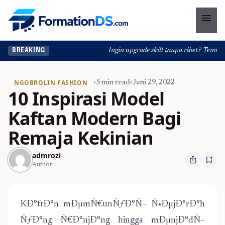
menu
Ingin upgrade skill tanpa ribet? Temukan k
BREAKING
NGOBROLIN FASHION
•
5 min read
•
Juni 29, 2022
10 Inspirasi Model
Kaftan Modern Bagi
Remaja Kekinian
admrozi
ios_share
bookmark_add
Author
KÐ°ftÐ°n mÐµmÑ€unÑƒÐ°Ñ– Ñ•ÐµjÐ°rÐ°h
ÑƒÐ°ng Ñ€Ð°njÐ°ng hingga mÐµnjÐ°dÑ–