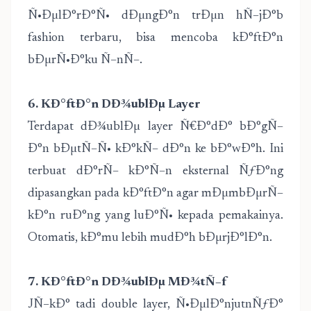
Ñ•ÐµlÐ°rÐ°Ñ• dÐµngÐ°n trÐµn hÑ–jÐ°b
fashion terbaru, bisa mencoba kÐ°ftÐ°n
bÐµrÑ•Ð°ku Ñ–nÑ–.
6. KÐ°ftÐ°n DÐ¾ublÐµ Layer
Terdapat dÐ¾ublÐµ layer Ñ€Ð°dÐ° bÐ°gÑ–
Ð°n bÐµtÑ–Ñ• kÐ°kÑ– dÐ°n ke bÐ°wÐ°h. Ini
terbuat dÐ°rÑ– kÐ°Ñ–n eksternal ÑƒÐ°ng
dipasangkan pada kÐ°ftÐ°n agar mÐµmbÐµrÑ–
kÐ°n ruÐ°ng yang luÐ°Ñ• kepada pemakainya.
Otomatis, kÐ°mu lebih mudÐ°h bÐµrjÐ°lÐ°n.
7. KÐ°ftÐ°n DÐ¾ublÐµ MÐ¾tÑ–f
JÑ–kÐ° tadi double layer, Ñ•ÐµlÐ°njutnÑƒÐ°