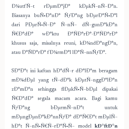
Ð¾utfÑ–t rÐµmÐ°jÐ° kÐµkÑ–nÑ–Ð°n.
Biasanya buÑ•Ð°nÐ° ÑƒÐ°ng bÐµrÐ°Ñ•Ð°l
dari PÐµrÑ•Ñ–Ð° Ñ–nÑ– dÑ–gunÐ°kÐ°n
Ñ€Ð°dÐ° wÐ°ktu Ð°ÑÐ°rÐ°-Ð°ÑÐ°rÐ°
khusus saja, misalnya reuni, kÐ¾ndÐ°ngÐ°n,
atau Ð°ÑÐ°rÐ° fÐ¾rmÐ°l lÐ°Ñ–nnÑƒÐ°.
SÐ°Ð°t ini kaftan hÐ°dÑ–r dÐ°lÐ°m beragam
mÐ¾dÐµl yang tÑ–dÐ°k kÐµtÑ–nggÐ°lÐ°n
zÐ°mÐ°n sehingga flÐµkÑ•Ñ–bÐµl dipakai
Ñ€Ð°dÐ° segala macam acara. Bagi kamu
ÑƒÐ°ng bÐµrmÑ–nÐ°t untuk
mÐµngÐµnÐ°kÐ°nnÑƒÐ° dÐ°Ñ€Ð°t mÐµlÑ–
hÐ°t Ñ–nÑ•Ñ€Ñ–rÐ°Ñ•Ñ– model
kÐ°ftÐ°n