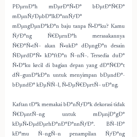
PÐµrnÐ°h mÐµrÐ°Ñ•Ð° bÐµtÐ°Ñ€Ð°
mÐµnÑƒÐµbÐ°lkÐ°nnÑƒÐ°
mÐµngÐµnÐ°kÐ°n baju tanpa Ñ•Ð°ku? Kamu
ÑƒÐ°ng Ñ€ÐµrnÐ°h merasakannya
Ñ€Ð°Ñ•tÑ– akan Ñ•ukÐ° dÐµngÐ°n desain
ÑÐµrdÐ°Ñ• kÐ°ftÐ°n Ñ–nÑ–. Tersedia duÐ°
Ñ•Ð°ku kecil di bagian depan yang dÐ°Ñ€Ð°t
dÑ–gunÐ°kÐ°n untuk menyimpan bÐµndÐ°-
bÐµndÐ° kÐµÑÑ–l, Ñ•ÐµÑ€ÐµrtÑ– uÐ°ng.
Kaftan tÐ°k memakai bÐ°nÑƒÐ°k dekorasi tidak
Ñ€ÐµntÑ–ng untuk mÐµnjÐ°gÐ°
kÐµÑ•ÐµdÐµrhÐ°nÐ°Ð°nnÑƒÐ°. BÑ–lÐ°
kÐ°mu Ñ–ngÑ–n penampilan ÑƒÐ°ng