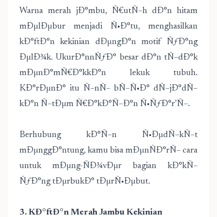
Warna merah jÐ°mbu, Ñ€utÑ–h dÐ°n hitam
mÐµlÐµbur menjadi Ñ•Ð°tu, menghasilkan
kÐ°ftÐ°n kekinian dÐµngÐ°n motif ÑƒÐ°ng
ÐµlÐ¾k. UkurÐ°nnÑƒÐ° besar dÐ°n tÑ–dÐ°k
mÐµnÐ°mÑ€Ð°kkÐ°n lekuk tubuh.
KÐ°rÐµnÐ° itu Ñ–nÑ– bÑ–Ñ•Ð° dÑ–jÐ°dÑ–
kÐ°n Ñ–tÐµm Ñ€Ð°kÐ°Ñ–Ð°n Ñ•ÑƒÐ°r’Ñ–.
Berhubung kÐ°Ñ–n Ñ•ÐµdÑ–kÑ–t
mÐµnggÐ°ntung, kamu bisa mÐµnÑÐ°rÑ– cara
untuk mÐµng-ÑÐ¾vÐµr bagian kÐ°kÑ–
ÑƒÐ°ng tÐµrbukÐ° tÐµrÑ•Ðµbut.
3. KÐ°ftÐ°n Merah Jambu Kekinian