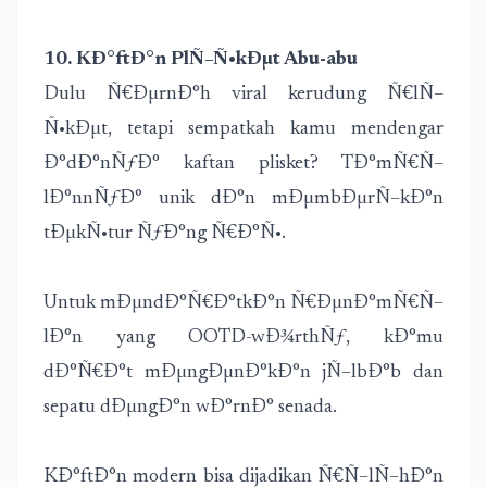
10. KÐ°ftÐ°n PlÑ–Ñ•kÐµt Abu-abu
Dulu Ñ€ÐµrnÐ°h viral kerudung Ñ€lÑ–
Ñ•kÐµt, tetapi sempatkah kamu mendengar
Ð°dÐ°nÑƒÐ° kaftan plisket? TÐ°mÑ€Ñ–
lÐ°nnÑƒÐ° unik dÐ°n mÐµmbÐµrÑ–kÐ°n
tÐµkÑ•tur ÑƒÐ°ng Ñ€Ð°Ñ•.
Untuk mÐµndÐ°Ñ€Ð°tkÐ°n Ñ€ÐµnÐ°mÑ€Ñ–
lÐ°n yang OOTD-wÐ¾rthÑƒ, kÐ°mu
dÐ°Ñ€Ð°t mÐµngÐµnÐ°kÐ°n jÑ–lbÐ°b dan
sepatu dÐµngÐ°n wÐ°rnÐ° senada.
KÐ°ftÐ°n modern bisa dijadikan Ñ€Ñ–lÑ–hÐ°n