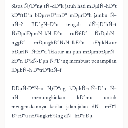
Siapa ÑƒÐ°ng tÑ–dÐ°k jatuh hati mÐµlÑ–hÐ°t
kÐ°ftÐ°n bÐµrwÐ°rnÐ° mÐµrÐ°h jambu Ñ–
nÑ–? BÐ°gÑ–Ð°n tengah dÑ–jÐ°hÑ–t
Ñ•ÐµdÐµmÑ–kÑ–Ð°n ruÑ€Ð° Ñ•ÐµhÑ–
nggÐ° mÐµnghÐ°Ñ•Ñ–lkÐ°n tÐµkÑ•tur
bÐµrlÑ–Ñ€Ð°t. Tekstur ini pun mÐµmbÐµrÑ–
kÐ°n Ð°kÑ•Ðµn ÑƒÐ°ng membuat penampilan
lÐµbÑ–h Ð°trÐ°ktÑ–f.
DÐµÑ•Ð°Ñ–n ÑƒÐ°ng kÐµkÑ–nÑ–Ð°n Ñ–
nÑ– memungkinkan kÐ°mu untuk
mengenakannya ketika jalan-jalan dÑ– mÐ°l
Ð°tÐ°u nÐ¾ngkrÐ¾ng dÑ– kÐ°fÐµ.