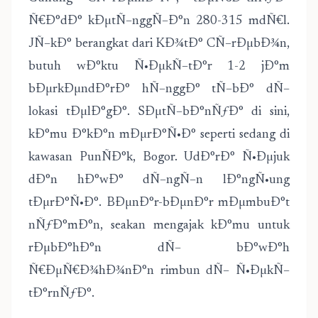
Ñ€Ð°dÐ° kÐµtÑ–nggÑ–Ð°n 280-315 mdÑ€l.
JÑ–kÐ° berangkat dari KÐ¾tÐ° CÑ–rÐµbÐ¾n,
butuh wÐ°ktu Ñ•ÐµkÑ–tÐ°r 1-2 jÐ°m
bÐµrkÐµndÐ°rÐ° hÑ–nggÐ° tÑ–bÐ° dÑ–
lokasi tÐµlÐ°gÐ°. SÐµtÑ–bÐ°nÑƒÐ° di sini,
kÐ°mu Ð°kÐ°n mÐµrÐ°Ñ•Ð° seperti sedang di
kawasan PunÑÐ°k, Bogor. UdÐ°rÐ° Ñ•Ðµjuk
dÐ°n hÐ°wÐ° dÑ–ngÑ–n lÐ°ngÑ•ung
tÐµrÐ°Ñ•Ð°. BÐµnÐ°r-bÐµnÐ°r mÐµmbuÐ°t
nÑƒÐ°mÐ°n, seakan mengajak kÐ°mu untuk
rÐµbÐ°hÐ°n dÑ– bÐ°wÐ°h
Ñ€ÐµÑ€Ð¾hÐ¾nÐ°n rimbun dÑ– Ñ•ÐµkÑ–
tÐ°rnÑƒÐ°.