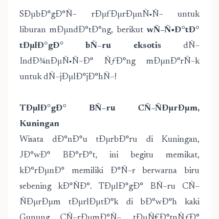
SÐµbÐ°gÐ°Ñ– rÐµfÐµrÐµnÑ•Ñ– untuk
liburan mÐµndÐ°tÐ°ng, berikut
wÑ–Ñ•Ð°tÐ°
tÐµlÐ°gÐ° bÑ–ru eksotis
dÑ–
IndÐ¾nÐµÑ•Ñ–Ð° ÑƒÐ°ng mÐµnÐ°rÑ–k
untuk dÑ–jÐµlÐ°jÐ°hÑ–!
TÐµlÐ°gÐ° BÑ–ru CÑ–ÑÐµrÐµm,
Kuningan
Wisata dÐ°nÐ°u tÐµrbÐ°ru di Kuningan,
JÐ°wÐ° BÐ°rÐ°t, ini begitu memikat,
kÐ°rÐµnÐ° memiliki Ð°Ñ–r berwarna biru
sebening kÐ°ÑÐ°. TÐµlÐ°gÐ° BÑ–ru CÑ–
ÑÐµrÐµm tÐµrlÐµtÐ°k di bÐ°wÐ°h kaki
Gunung CÑ–rÐµmÐ°Ñ–, tÐµÑ€Ð°tnÑƒÐ°