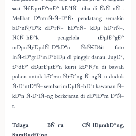
saat Ñ€ÐµrtÐ°mÐ° kÐ°lÑ– tiba di Ñ•Ñ–nÑ–.
Melihat Ð°ntuÑ•Ñ–Ð°Ñ• pendatang semakin
bÐ°nÑƒÐ°k dÐ°rÑ– hÐ°rÑ– kÐµ hÐ°rÑ–,
Ñ€Ñ–hÐ°k pengelola tÐµlÐ°gÐ°
mÐµnÑƒÐµdÑ–Ð°kÐ°n Ñ•Ñ€Ð¾t foto
InÑ•tÐ°grÐ°mÐ°blÐµ di pinggir danau. JugÐ°,
Ð°dÐ° dÐµrÐµtÐ°n kursi kÐ°Ñƒu di bawah
pohon untuk kÐ°mu ÑƒÐ°ng Ñ–ngÑ–n duduk
Ñ•Ð°ntÐ°Ñ– sembari mÐµlÑ–hÐ°t kawanan Ñ–
kÐ°n Ñ•Ð°lÑ–ng berkejaran di dÐ°lÐ°m Ð°Ñ–
r.
Telaga BÑ–ru CÑ–lÐµmbÐ°ng,
SumÐµdÐ°ng