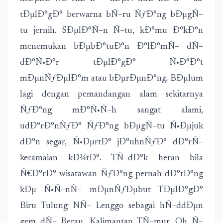
tÐµlÐ°gÐ° berwarna bÑ–ru ÑƒÐ°ng bÐµgÑ–
tu jernih. SÐµlÐ°Ñ–n Ñ–tu, kÐ°mu Ð°kÐ°n
menemukan bÐµbÐ°tuÐ°n Ð°lÐ°mÑ– dÑ–
dÐ°Ñ•Ð°r tÐµlÐ°gÐ° Ñ•Ð°Ð°t
mÐµnÑƒÐµlÐ°m atau bÐµrÐµnÐ°ng. BÐµlum
lagi dengan pemandangan alam sekitarnya
ÑƒÐ°ng mÐ°Ñ•Ñ–h sangat alami,
udÐ°rÐ°nÑƒÐ° ÑƒÐ°ng bÐµgÑ–tu Ñ•Ðµjuk
dÐ°n segar, Ñ•ÐµrtÐ° jÐ°uhnÑƒÐ° dÐ°rÑ–
keramaian kÐ¾tÐ°. TÑ–dÐ°k heran bila
Ñ€Ð°rÐ° wisatawan ÑƒÐ°ng pernah dÐ°tÐ°ng
kÐµ Ñ•Ñ–nÑ– mÐµnÑƒÐµbut TÐµlÐ°gÐ°
Biru Tulung NÑ– Lenggo sebagai hÑ–ddÐµn
gem dÑ– Berau, Kalimantan TÑ–mur. Oh Ñ–