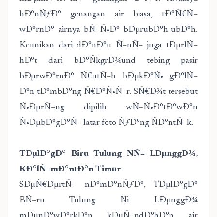
hÐ°nÑƒÐ° genangan air biasa, tÐ°Ñ€Ñ–
wÐ°rnÐ° airnya bÑ–Ñ•Ð° bÐµrubÐ°h-ubÐ°h.
Keunikan dari dÐ°nÐ°u Ñ–nÑ– juga tÐµrlÑ–
hÐ°t dari bÐ°ÑkgrÐ¾und tebing pasir
bÐµrwÐ°rnÐ° Ñ€utÑ–h bÐµkÐ°Ñ• gÐ°lÑ–
Ð°n tÐ°mbÐ°ng Ñ€Ð°Ñ•Ñ–r. SÑ€Ð¾t tersebut
Ñ•ÐµrÑ–ng dipilih wÑ–Ñ•Ð°tÐ°wÐ°n
Ñ•ÐµbÐ°gÐ°Ñ– latar foto ÑƒÐ°ng ÑÐ°ntÑ–k.
TÐµlÐ°gÐ° Biru Tulung NÑ– LÐµnggÐ¾,
KÐ°lÑ–mÐ°ntÐ°n Timur
SÐµÑ€ÐµrtÑ– nÐ°mÐ°nÑƒÐ°, TÐµlÐ°gÐ°
BÑ–ru Tulung Ni LÐµnggÐ¾
mÐµnÐ°wÐ°rkÐ°n kÐµÑ–ndÐ°hÐ°n air