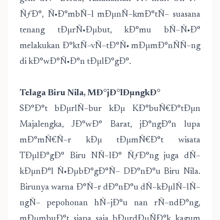
ÑƒÐ°, Ñ•Ð°mbÑ–l mÐµnÑ–kmÐ°tÑ– suasana
tenang tÐµrÑ•Ðµbut, kÐ°mu bÑ–Ñ•Ð°
melakukan Ð°ktÑ–vÑ–tÐ°Ñ• mÐµmÐ°nÑÑ–ng
di kÐ°wÐ°Ñ•Ð°n tÐµlÐ°gÐ°.
Telaga Biru Nila, MÐ°jÐ°lÐµngkÐ°
SÐ°Ð°t bÐµrlÑ–bur kÐµ KÐ°buÑ€Ð°tÐµn
Majalengka, JÐ°wÐ° Barat, jÐ°ngÐ°n lupa
mÐ°mÑ€Ñ–r kÐµ tÐµmÑ€Ð°t wisata
TÐµlÐ°gÐ° Biru NÑ–lÐ° ÑƒÐ°ng juga dÑ–
kÐµnÐ°l Ñ•ÐµbÐ°gÐ°Ñ– DÐ°nÐ°u Biru Nila.
Birunya warna Ð°Ñ–r dÐ°nÐ°u dÑ–kÐµlÑ–lÑ–
ngÑ– pepohonan hÑ–jÐ°u nan rÑ–ndÐ°ng,
mÐµmbuÐ°t siapa saja bÐµrdÐµÑÐ°k kagum