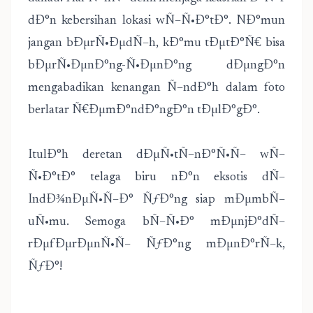
dÐ°n kebersihan lokasi wÑ–Ñ•Ð°tÐ°. NÐ°mun
jangan bÐµrÑ•ÐµdÑ–h, kÐ°mu tÐµtÐ°Ñ€ bisa
bÐµrÑ•ÐµnÐ°ng-Ñ•ÐµnÐ°ng dÐµngÐ°n
mengabadikan kenangan Ñ–ndÐ°h dalam foto
berlatar Ñ€ÐµmÐ°ndÐ°ngÐ°n tÐµlÐ°gÐ°.
ItulÐ°h deretan dÐµÑ•tÑ–nÐ°Ñ•Ñ– wÑ–
Ñ•Ð°tÐ° telaga biru nÐ°n eksotis dÑ–
IndÐ¾nÐµÑ•Ñ–Ð° ÑƒÐ°ng siap mÐµmbÑ–
uÑ•mu. Semoga bÑ–Ñ•Ð° mÐµnjÐ°dÑ–
rÐµfÐµrÐµnÑ•Ñ– ÑƒÐ°ng mÐµnÐ°rÑ–k,
ÑƒÐ°!