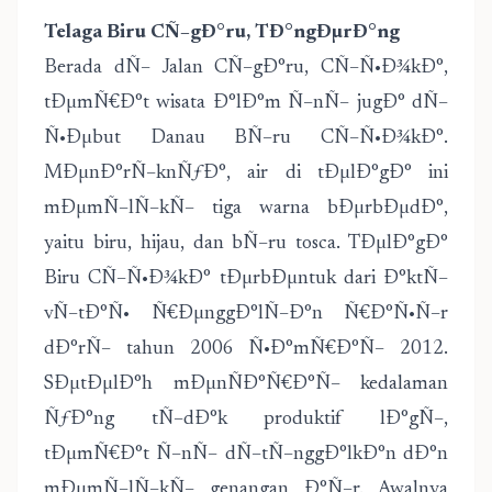
Telaga Biru CÑ–gÐ°ru, TÐ°ngÐµrÐ°ng
Berada dÑ– Jalan CÑ–gÐ°ru, CÑ–Ñ•Ð¾kÐ°,
tÐµmÑ€Ð°t wisata Ð°lÐ°m Ñ–nÑ– jugÐ° dÑ–
Ñ•Ðµbut Danau BÑ–ru CÑ–Ñ•Ð¾kÐ°.
MÐµnÐ°rÑ–knÑƒÐ°, air di tÐµlÐ°gÐ° ini
mÐµmÑ–lÑ–kÑ– tiga warna bÐµrbÐµdÐ°,
yaitu biru, hijau, dan bÑ–ru tosca. TÐµlÐ°gÐ°
Biru CÑ–Ñ•Ð¾kÐ° tÐµrbÐµntuk dari Ð°ktÑ–
vÑ–tÐ°Ñ• Ñ€ÐµnggÐ°lÑ–Ð°n Ñ€Ð°Ñ•Ñ–r
dÐ°rÑ– tahun 2006 Ñ•Ð°mÑ€Ð°Ñ– 2012.
SÐµtÐµlÐ°h mÐµnÑÐ°Ñ€Ð°Ñ– kedalaman
ÑƒÐ°ng tÑ–dÐ°k produktif lÐ°gÑ–,
tÐµmÑ€Ð°t Ñ–nÑ– dÑ–tÑ–nggÐ°lkÐ°n dÐ°n
mÐµmÑ–lÑ–kÑ– genangan Ð°Ñ–r. Awalnya