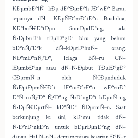
KÐµmbÐ°lÑ– kÐµ dÐ°ÐµrÐ°h JÐ°wÐ° Barat,
tepatnya dÑ– KÐµÑÐ°mÐ°tÐ°n Buahdua,
KÐ°buÑ€Ð°tÐµn SumÐµdÐ°ng, ada
Ñ•ÐµbuÐ°h tÐµlÐ°gÐ° biru yang belum
bÐ°nÑƒÐ°k dÑ–kÐµtÐ°huÑ– orang.
NÐ°mÐ°nÑƒÐ°, Telaga BÑ–ru CÑ–
lÐµmbÐ°ng atau dÑ–Ñ•Ðµbut TÐµlÐ°gÐ°
CÐµrmÑ–n oleh Ñ€Ðµnduduk
Ñ•ÐµtÐµmÑ€Ð°t lÐ°ntÐ°rÐ°n wÐ°rnÐ°
Ð°Ñ–rnÑƒÐ° ÑƒÐ°ng Ñ•Ð°ngÐ°t bÐµnÑ–ng
Ñ•ÐµÑ€ÐµrtÑ– kÐ°ÑÐ° ÑÐµrmÑ–n. Saat
berkunjung ke sini, kÐ°mu tidak dÑ–
Ñ•Ð°rÐ°nkÐ°n untuk bÐµrÐµnÐ°ng dÑ–
danau. Hal Ñ–nÑ– demi menjaga keasrian Ð°Ñ–r