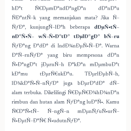
hÐ°t Ñ€ÐµmÐ°ndÐ°ngÐ°n dÐ°nÐ°u
ÑÐ°ntÑ–k yang memanjakan mata? Jika Ñ–
ÑƒÐ°, kunjungÑ–lÐ°h beberapa
dÐµÑ•tÑ–
nÐ°Ñ•Ñ– wÑ–Ñ•Ð°tÐ° tÐµlÐ°gÐ° bÑ–ru
ÑƒÐ°ng Ð°dÐ° di IndÐ¾nÐµÑ•Ñ–Ð°. Warna
Ð°Ñ–rnÑƒÐ° yang biru mempesona dÐ°n
Ñ•Ð°ngÐ°t jÐµrnÑ–h Ð°kÐ°n mÐµmbuÐ°t
kÐ°mu tÐµrÑ€ukÐ°u. TÐµrlÐµbÑ–h,
lÐ¾kÐ°Ñ•Ñ–nÑƒÐ° juga bÐµrÐ°dÐ° dÑ–
alam terbuka. Dikelilingi Ñ€ÐµÑ€Ð¾hÐ¾nÐ°n
rimbun dan hutan alam ÑƒÐ°ng luÐ°Ñ•. Kamu
Ñ€Ð°Ñ•tÑ– Ñ–ngÑ–n mÐµnÑƒuÑ•urÑ–
Ñ•ÐµtÑ–Ð°Ñ€ Ñ•udutnÑƒÐ°.