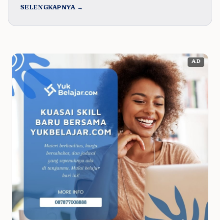
SELENGKAPNYA →
AD