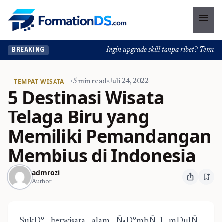
menu
Ingin upgrade skill tanpa ribet? Temukan ke
BREAKING
TEMPAT WISATA
•
5 min read
•
Juli 24, 2022
5 Destinasi Wisata
Telaga Biru yang
Memiliki Pemandangan
Membius di Indonesia
admrozi
ios_share
bookmark_add
Author
SukÐ° berwisata alam Ñ•Ð°mbÑ–l mÐµlÑ–