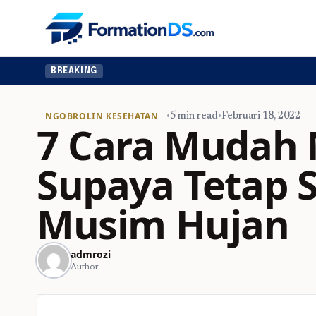
Ingin upg
BREAKING
NGOBROLIN KESEHATAN
•
5 min read
•
Februari 18, 2022
7 Cara Mudah 
Supaya Tetap S
Musim Hujan
admrozi
Author