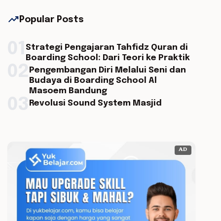
trending_up
Popular Posts
01
Strategi Pengajaran Tahfidz Quran di
Boarding School: Dari Teori ke Praktik
02
Pengembangan Diri Melalui Seni dan
Budaya di Boarding School Al
Masoem Bandung
03
Revolusi Sound System Masjid
AD