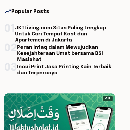
trending_up
Popular Posts
01
JKTLiving.com Situs Paling Lengkap
Untuk Cari Tempat Kost dan
Apartemen di Jakarta
02
Peran Infaq dalam Mewujudkan
Kesejahteraan Umat bersama BSI
Maslahat
03
Inoui Print Jasa Printing Kain Terbaik
dan Terpercaya
AD