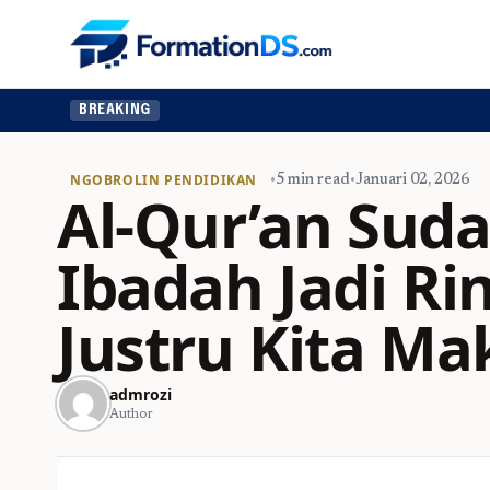
BREAKING
NGOBROLIN PENDIDIKAN
•
5 min read
•
Januari 02, 2026
Al-Qur’an Suda
Ibadah Jadi Ri
Justru Kita Mak
admrozi
Author