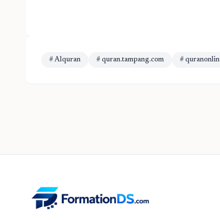
# Alquran
# quran.tampang.com
# quranonli