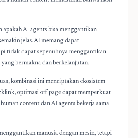
ntara human content memastikan bahwa hasil
an apakah AI agents bisa menggantikan
emakin jelas. AI memang dapat
tapi tidak dapat sepenuhnya menggantikan
 yang bermakna dan berkelanjutan.
 luas, kombinasi ini menciptakan ekosistem
cklink, optimasi off page dapat memperkuat
a human content dan AI agents bekerja sama
menggantikan manusia dengan mesin, tetapi