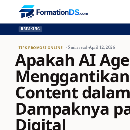
BREAKING
TIPS PROMOSI ONLINE
•
5 min read
•
April 12, 2026
Apakah AI Age
Menggantika
Content dalam
Dampaknya pad
Digital