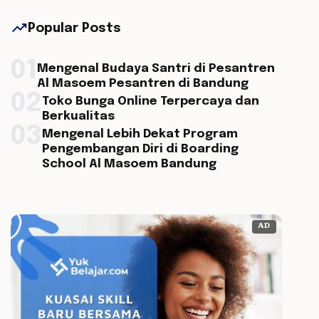
trending_up
Popular Posts
01
Mengenal Budaya Santri di Pesantren
Al Masoem Pesantren di Bandung
02
Toko Bunga Online Terpercaya dan
Berkualitas
03
Mengenal Lebih Dekat Program
Pengembangan Diri di Boarding
School Al Masoem Bandung
AD