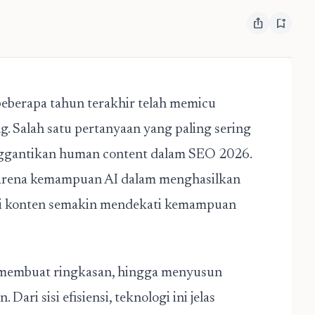
ios_share
bookmark_add
eberapa tahun terakhir telah memicu
ng. Salah satu pertanyaan yang paling sering
nggantikan human content dalam SEO 2026.
 karena kemampuan AI dalam menghasilkan
asi konten semakin mendekati kemampuan
l, membuat ringkasan, hingga menyusun
Dari sisi efisiensi, teknologi ini jelas