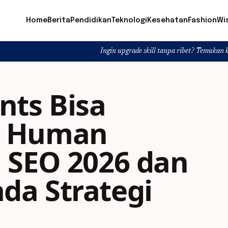
Home
Berita
Pendidikan
Teknologi
Kesehatan
Fashion
Wi
Ingin upgrade skill tanpa ribet? Temukan kelas seru dan mate
nts Bisa
n Human
 SEO 2026 dan
a Strategi