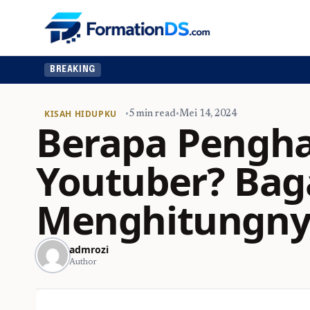
BREAKING
KISAH HIDUPKU
•
5 min read
•
Mei 14, 2024
Berapa Pengha
Youtuber? Bag
Menghitungny
admrozi
Author