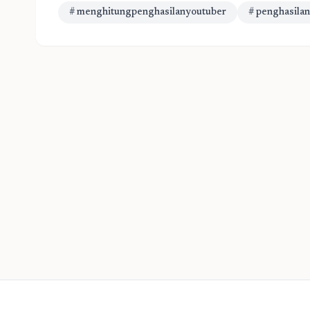
# menghitungpenghasilanyoutuber
# penghasila