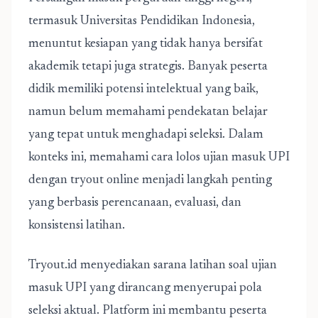
termasuk Universitas Pendidikan Indonesia,
menuntut kesiapan yang tidak hanya bersifat
akademik tetapi juga strategis. Banyak peserta
didik memiliki potensi intelektual yang baik,
namun belum memahami pendekatan belajar
yang tepat untuk menghadapi seleksi. Dalam
konteks ini, memahami cara lolos ujian masuk
UPI
dengan tryout online menjadi langkah penting
yang berbasis perencanaan, evaluasi, dan
konsistensi latihan.
Tryout.id menyediakan sarana latihan soal ujian
masuk UPI yang dirancang menyerupai pola
seleksi aktual. Platform ini membantu peserta