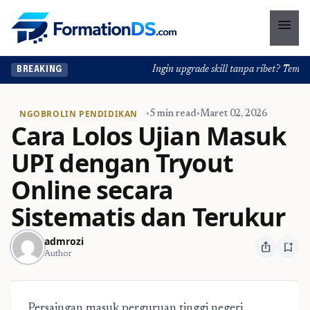
menu
Ingin upgrade skill tanpa ribet? Temukan k
BREAKING
NGOBROLIN PENDIDIKAN
•
5 min read
•
Maret 02, 2026
Cara Lolos Ujian Masuk
UPI dengan Tryout
Online secara
Sistematis dan Terukur
admrozi
ios_share
bookmark_add
Author
Persaingan masuk perguruan tinggi negeri,