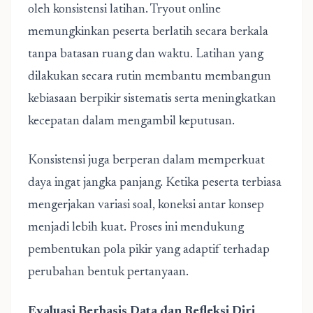
oleh konsistensi latihan. Tryout online
memungkinkan peserta berlatih secara berkala
tanpa batasan ruang dan waktu. Latihan yang
dilakukan secara rutin membantu membangun
kebiasaan berpikir sistematis serta meningkatkan
kecepatan dalam mengambil keputusan.
Konsistensi juga berperan dalam memperkuat
daya ingat jangka panjang. Ketika peserta terbiasa
mengerjakan variasi soal, koneksi antar konsep
menjadi lebih kuat. Proses ini mendukung
pembentukan pola pikir yang adaptif terhadap
perubahan bentuk pertanyaan.
Evaluasi Berbasis Data dan Refleksi Diri