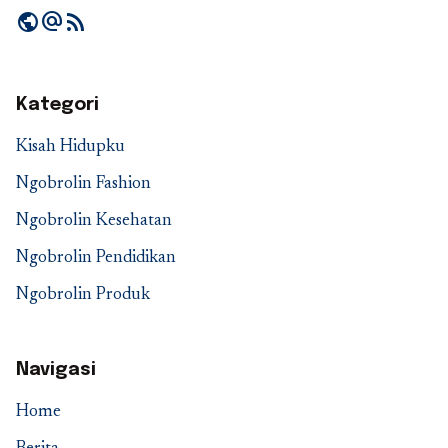
public
alternate_email
rss_feed
Kategori
Kisah Hidupku
Ngobrolin Fashion
Ngobrolin Kesehatan
Ngobrolin Pendidikan
Ngobrolin Produk
Navigasi
Home