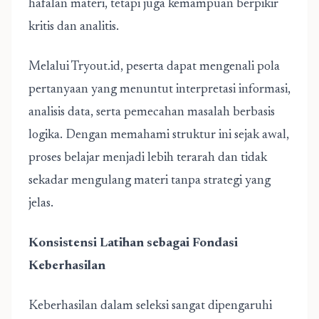
hafalan materi, tetapi juga kemampuan berpikir
kritis dan analitis.
Melalui Tryout.id, peserta dapat mengenali pola
pertanyaan yang menuntut interpretasi informasi,
analisis data, serta pemecahan masalah berbasis
logika. Dengan memahami struktur ini sejak awal,
proses belajar menjadi lebih terarah dan tidak
sekadar mengulang materi tanpa strategi yang
jelas.
Konsistensi Latihan sebagai Fondasi
Keberhasilan
Keberhasilan dalam seleksi sangat dipengaruhi