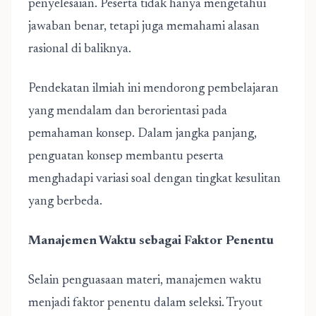
penyelesaian. Peserta tidak hanya mengetahui
jawaban benar, tetapi juga memahami alasan
rasional di baliknya.
Pendekatan ilmiah ini mendorong pembelajaran
yang mendalam dan berorientasi pada
pemahaman konsep. Dalam jangka panjang,
penguatan konsep membantu peserta
menghadapi variasi soal dengan tingkat kesulitan
yang berbeda.
Manajemen Waktu sebagai Faktor Penentu
Selain penguasaan materi, manajemen waktu
menjadi faktor penentu dalam seleksi. Tryout