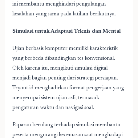
ini membantu menghindari pengulangan
kesalahan yang sama pada latihan berikutnya.
Simulasi untuk Adaptasi Teknis dan Mental
Ujian berbasis komputer memiliki karakteristik
yang berbeda dibandingkan tes konvensional.
Oleh karena itu, mengikuti simulasi digital
menjadi bagian penting dari strategi persiapan.
Tryout.id menghadirkan format pengerjaan yang
menyerupai sistem ujian asli, termasuk
pengaturan waktu dan navigasi soal.
Paparan berulang terhadap simulasi membantu
peserta mengurangi kecemasan saat menghadapi