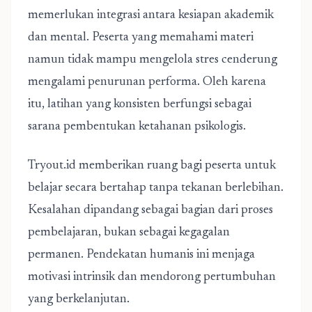
memerlukan integrasi antara kesiapan akademik
dan mental. Peserta yang memahami materi
namun tidak mampu mengelola stres cenderung
mengalami penurunan performa. Oleh karena
itu, latihan yang konsisten berfungsi sebagai
sarana pembentukan ketahanan psikologis.
Tryout.id
memberikan ruang bagi peserta untuk
belajar secara bertahap tanpa tekanan berlebihan.
Kesalahan dipandang sebagai bagian dari proses
pembelajaran, bukan sebagai kegagalan
permanen. Pendekatan humanis ini menjaga
motivasi intrinsik dan mendorong pertumbuhan
yang berkelanjutan.