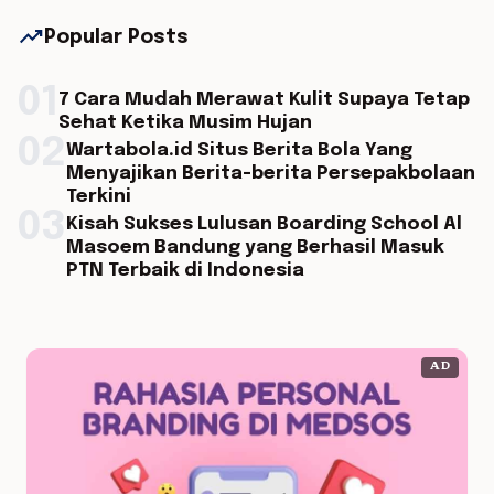
trending_up
Popular Posts
01
7 Cara Mudah Merawat Kulit Supaya Tetap
Sehat Ketika Musim Hujan
02
Wartabola.id Situs Berita Bola Yang
Menyajikan Berita-berita Persepakbolaan
Terkini
03
Kisah Sukses Lulusan Boarding School Al
Masoem Bandung yang Berhasil Masuk
PTN Terbaik di Indonesia
AD