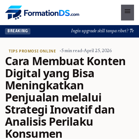
menu
Ingin upgrade skill tanpa ribet? Temukan
BREAKING
TIPS PROMOSI ONLINE
•
5 min read
•
April 25, 2026
Cara Membuat Konten
Digital yang Bisa
Meningkatkan
Penjualan melalui
Strategi Inovatif dan
Analisis Perilaku
Konsumen