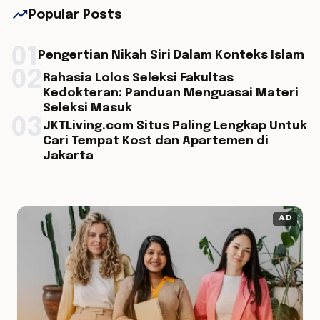
trending_up
Popular Posts
01
Pengertian Nikah Siri Dalam Konteks Islam
02
Rahasia Lolos Seleksi Fakultas
Kedokteran: Panduan Menguasai Materi
Seleksi Masuk
03
JKTLiving.com Situs Paling Lengkap Untuk
Cari Tempat Kost dan Apartemen di
Jakarta
AD