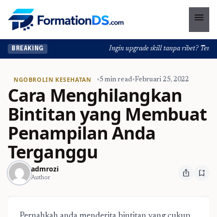
menu
Ingin upgrade skill tanpa ribet? Temukan 
BREAKING
NGOBROLIN KESEHATAN
•
5 min read
•
Februari 25, 2022
Cara Menghilangkan
Bintitan yang Membuat
Penampilan Anda
Terganggu
admrozi
ios_share
bookmark_add
Author
Pernahkah anda menderita bintitan yang cukup