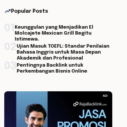
trending_up
Popular Posts
01
Keunggulan yang Menjadikan El
Molcajete Mexican Grill Begitu
Istimewa.
02
Ujian Masuk TOEFL: Standar Penilaian
Bahasa Inggris untuk Masa Depan
Akademik dan Profesional
03
Pentingnya Backlink untuk
Perkembangan Bisnis Online
AD