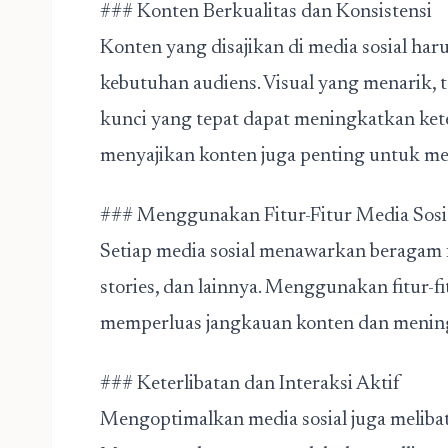
### Konten Berkualitas dan Konsistensi
Konten yang disajikan di media sosial har
kebutuhan audiens. Visual yang menarik, 
kunci yang tepat dapat meningkatkan kete
menyajikan konten juga penting untuk men
### Menggunakan Fitur-Fitur Media Sosi
Setiap media sosial menawarkan beragam fit
stories, dan lainnya. Menggunakan fitur-f
memperluas jangkauan konten dan mening
### Keterlibatan dan Interaksi Aktif
Mengoptimalkan media sosial juga melibat