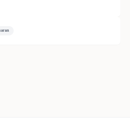
saran