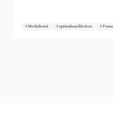
# MediaSosial
# optimalisasiMedsos
# Pema