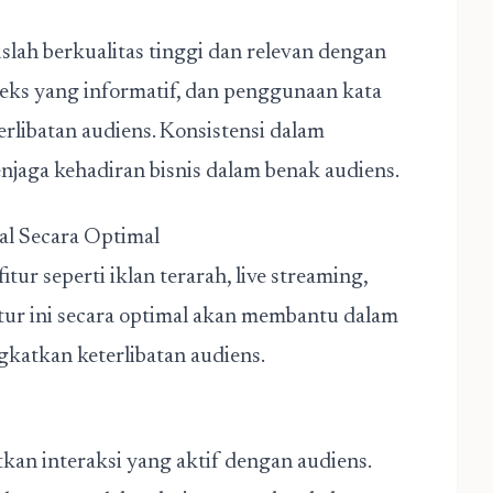
uslah berkualitas tinggi dan relevan dengan
teks yang informatif, dan penggunaan kata
rlibatan audiens. Konsistensi dalam
jaga kehadiran bisnis dalam benak audiens.
al Secara Optimal
ur seperti iklan terarah, live streaming,
itur ini secara optimal akan membantu dalam
katkan keterlibatan audiens.
kan interaksi yang aktif dengan audiens.