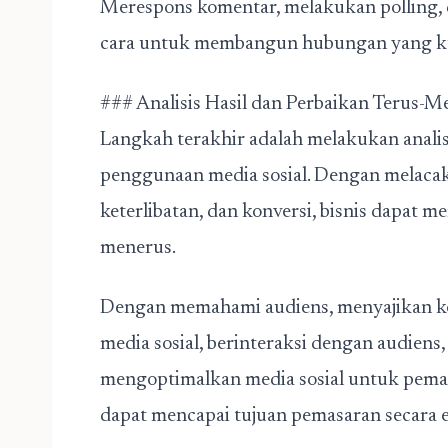
Merespons komentar, melakukan polling,
cara untuk membangun hubungan yang ku
### Analisis Hasil dan Perbaikan Terus-M
Langkah terakhir adalah melakukan anali
penggunaan media sosial. Dengan melacak 
keterlibatan, dan konversi, bisnis dapat m
menerus.
Dengan memahami audiens, menyajikan kon
media sosial, berinteraksi dengan audiens,
mengoptimalkan media sosial untuk pemas
dapat mencapai tujuan pemasaran secara ef