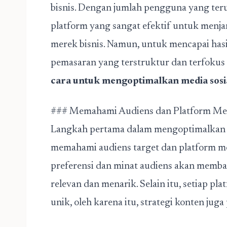
bisnis. Dengan jumlah pengguna yang ter
platform yang sangat efektif untuk menj
merek bisnis. Namun, untuk mencapai hasil
pemasaran yang terstruktur dan terfokus 
cara untuk mengoptimalkan media sosi
### Memahami Audiens dan Platform Med
Langkah pertama dalam mengoptimalkan m
memahami audiens target dan platform m
preferensi dan minat audiens akan memb
relevan dan menarik. Selain itu, setiap pla
unik, oleh karena itu, strategi konten jug