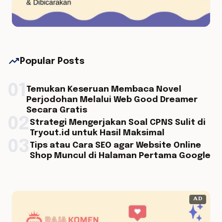
trending_up
Popular Posts
01
Temukan Keseruan Membaca Novel
Perjodohan Melalui Web Good Dreamer
Secara Gratis
02
Strategi Mengerjakan Soal CPNS Sulit di
Tryout.id untuk Hasil Maksimal
03
Tips atau Cara SEO agar Website Online
Shop Muncul di Halaman Pertama Google
AD