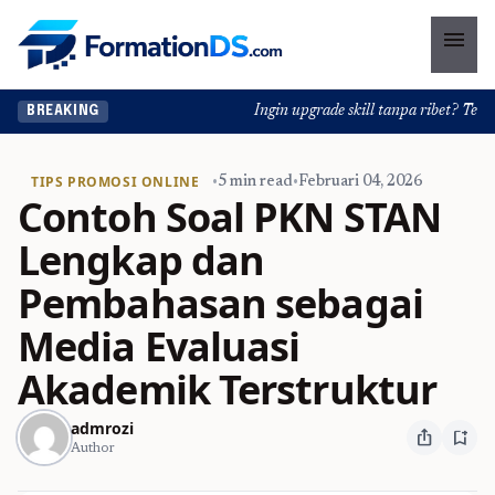
menu
Ingin upgrade skill tanpa ribet? Temukan 
BREAKING
TIPS PROMOSI ONLINE
•
5 min read
•
Februari 04, 2026
Contoh Soal PKN STAN
Lengkap dan
Pembahasan sebagai
Media Evaluasi
Akademik Terstruktur
admrozi
ios_share
bookmark_add
Author