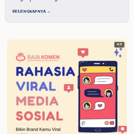
SELENGKAPNYA →
AD