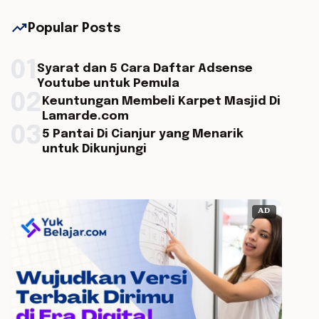
trending_up
Popular Posts
01
Syarat dan 5 Cara Daftar Adsense
Youtube untuk Pemula
02
Keuntungan Membeli Karpet Masjid Di
Lamarde.com
03
5 Pantai Di Cianjur yang Menarik
untuk Dikunjungi
AD