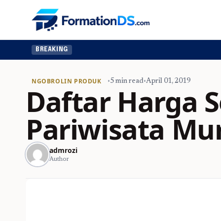
BREAKING
NGOBROLIN PRODUK
•
5 min read
•
April 01, 2019
Daftar Harga 
Pariwisata M
admrozi
Author