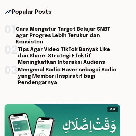
trending_up
Popular Posts
01
Cara Mengatur Target Belajar SNBT
agar Progres Lebih Terukur dan
Konsisten
02
Tips Agar Video TikTok Banyak Like
dan Share: Strategi Efektif
Meningkatkan Interaksi Audiens
03
Mengenal Radio Haver sebagai Radio
yang Memberi Inspiratif bagi
Pendengarnya
AD