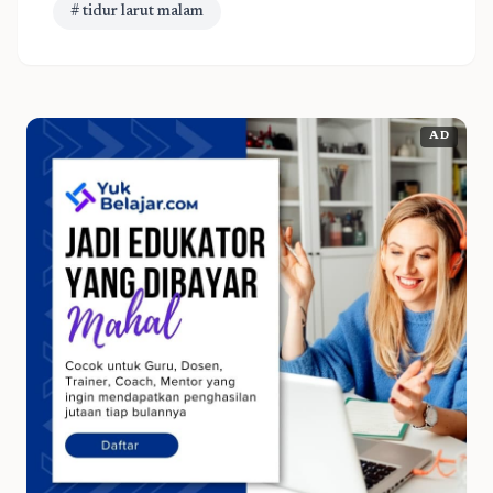
# tidur larut malam
AD