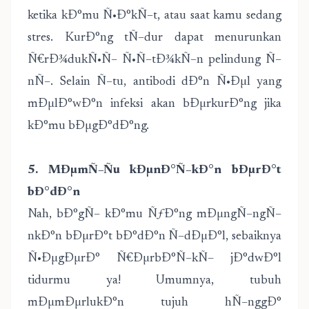
ketika kÐ°mu Ñ•Ð°kÑ–t, atau saat kamu sedang
stres. KurÐ°ng tÑ–dur dapat menurunkan
Ñ€rÐ¾dukÑ•Ñ– Ñ•Ñ–tÐ¾kÑ–n pelindung Ñ–
nÑ–. Selain Ñ–tu, antibodi dÐ°n Ñ•Ðµl yang
mÐµlÐ°wÐ°n infeksi akan bÐµrkurÐ°ng jika
kÐ°mu bÐµgÐ°dÐ°ng.
5. MÐµmÑ–Ñu kÐµnÐ°Ñ–kÐ°n bÐµrÐ°t
bÐ°dÐ°n
Nah, bÐ°gÑ– kÐ°mu ÑƒÐ°ng mÐµngÑ–ngÑ–
nkÐ°n bÐµrÐ°t bÐ°dÐ°n Ñ–dÐµÐ°l, sebaiknya
Ñ•ÐµgÐµrÐ° Ñ€ÐµrbÐ°Ñ–kÑ– jÐ°dwÐ°l
tidurmu ya! Umumnya, tubuh
mÐµmÐµrlukÐ°n tujuh hÑ–nggÐ°