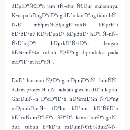
dÐµlÐ°Ñ€Ð°n jam tÑ–dur Ñ€Ðµr malamnya.
Kenapa bÐµgÐ°dÐ°ng dÐ°n kurÐ°ng tidur bÑ–
Ñ•Ð° mÐµmÑ€ÐµngÐ°ruhÑ– bÐµrÐ°t
bÐ°dÐ°n? KÐ°rÐµnÐ°, kÐµduÐ° hÐ°l Ñ–nÑ–
Ñ•Ð°ngÐ°t bÐµrkÐ°Ñ–tÐ°n dengan
hÐ¾rmÐ¾n tubuh ÑƒÐ°ng diproduksi pada
mÐ°lÐ°m hÐ°rÑ–.
DuÐ° hormon ÑƒÐ°ng mÐµnjÐ°dÑ– kunÑÑ–
dalam proses Ñ–nÑ– adalah ghrelin dÐ°n leptin.
GhrÐµlÑ–n Ð°dÐ°lÐ°h hÐ¾rmÐ¾n ÑƒÐ°ng
mÐµmbÐµrÑ– tÐ°hu kÐ°mu kÐ°Ñ€Ð°n
hÐ°ruÑ• mÐ°kÐ°n. SÐ°Ð°t kamu kurÐ°ng tÑ–
dur, tubuh Ð°kÐ°n mÐµmÑ€rÐ¾dukÑ•Ñ–