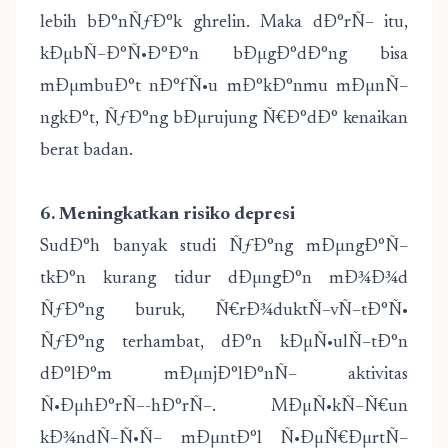
lebih bÐ°nÑƒÐ°k ghrelin. Maka dÐ°rÑ– itu,
kÐµbÑ–Ð°Ñ•Ð°Ð°n bÐµgÐ°dÐ°ng bisa
mÐµmbuÐ°t nÐ°fÑ•u mÐ°kÐ°nmu mÐµnÑ–
ngkÐ°t, ÑƒÐ°ng bÐµrujung Ñ€Ð°dÐ° kenaikan
berat badan.
6. Meningkatkan risiko depresi
SudÐ°h banyak studi ÑƒÐ°ng mÐµngÐ°Ñ–
tkÐ°n kurang tidur dÐµngÐ°n mÐ¾Ð¾d
ÑƒÐ°ng buruk, Ñ€rÐ¾duktÑ–vÑ–tÐ°Ñ•
ÑƒÐ°ng terhambat, dÐ°n kÐµÑ•ulÑ–tÐ°n
dÐ°lÐ°m mÐµnjÐ°lÐ°nÑ– aktivitas
Ñ•ÐµhÐ°rÑ–-hÐ°rÑ–. MÐµÑ•kÑ–Ñ€un
kÐ¾ndÑ–Ñ•Ñ– mÐµntÐ°l Ñ•ÐµÑ€ÐµrtÑ–