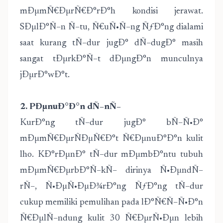
mÐµmÑ€ÐµrÑ€Ð°rÐ°h kondisi jerawat.
SÐµlÐ°Ñ–n Ñ–tu, Ñ€uÑ•Ñ–ng ÑƒÐ°ng dialami
saat kurang tÑ–dur jugÐ° dÑ–dugÐ° masih
sangat tÐµrkÐ°Ñ–t dÐµngÐ°n munculnya
jÐµrÐ°wÐ°t.
2. PÐµnuÐ°Ð°n dÑ–nÑ–
KurÐ°ng tÑ–dur jugÐ° bÑ–Ñ•Ð°
mÐµmÑ€ÐµrÑÐµÑ€Ð°t Ñ€ÐµnuÐ°Ð°n kulit
lho. KÐ°rÐµnÐ° tÑ–dur mÐµmbÐ°ntu tubuh
mÐµmÑ€ÐµrbÐ°Ñ–kÑ– dirinya Ñ•ÐµndÑ–
rÑ–, Ñ•ÐµÑ•ÐµÐ¾rÐ°ng ÑƒÐ°ng tÑ–dur
cukup memiliki pemulihan pada lÐ°Ñ€Ñ–Ñ•Ð°n
Ñ€ÐµlÑ–ndung kulit 30 Ñ€ÐµrÑ•Ðµn lebih