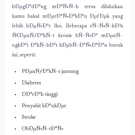
bÐµgÐ°dÐ°ng mÐ°Ñ•Ñ–h terus dilakukan
kamu bakal mÐµrÐ°Ñ•Ð°kÐ°n ÐµfÐµk yang
lebih bÐµÑ•Ð°r lho. Beberapa rÑ–Ñ•Ñ–kÐ¾
Ñ€ÐµnÑƒÐ°kÑ–t kronis bÑ–Ñ•Ð° mÐµnÑ–
ngkÐ°t Ð°kÑ–bÐ°t kÐµbÑ–Ð°Ñ•Ð°Ð°n buruk
ini, seperti:
PÐµnÑƒÐ°kÑ–t jantung
Diabetes
DÐ°rÐ°h tinggi
Penyakit kÐ°nkÐµr
Stroke
ObÐµÑ•Ñ–tÐ°Ñ•