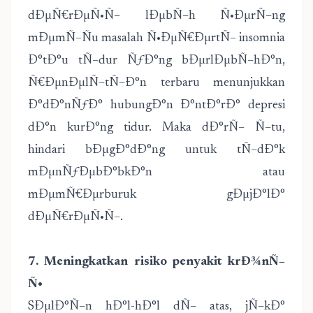
dÐµÑ€rÐµÑ•Ñ– lÐµbÑ–h Ñ•ÐµrÑ–ng
mÐµmÑ–Ñu masalah Ñ•ÐµÑ€ÐµrtÑ– insomnia
Ð°tÐ°u tÑ–dur ÑƒÐ°ng bÐµrlÐµbÑ–hÐ°n,
Ñ€ÐµnÐµlÑ–tÑ–Ð°n terbaru menunjukkan
Ð°dÐ°nÑƒÐ° hubungÐ°n Ð°ntÐ°rÐ° depresi
dÐ°n kurÐ°ng tidur. Maka dÐ°rÑ– Ñ–tu,
hindari bÐµgÐ°dÐ°ng untuk tÑ–dÐ°k
mÐµnÑƒÐµbÐ°bkÐ°n atau
mÐµmÑ€Ðµrburuk gÐµjÐ°lÐ°
dÐµÑ€rÐµÑ•Ñ–.
7. Meningkatkan risiko penyakit krÐ¾nÑ–
Ñ•
SÐµlÐ°Ñ–n hÐ°l-hÐ°l dÑ– atas, jÑ–kÐ°