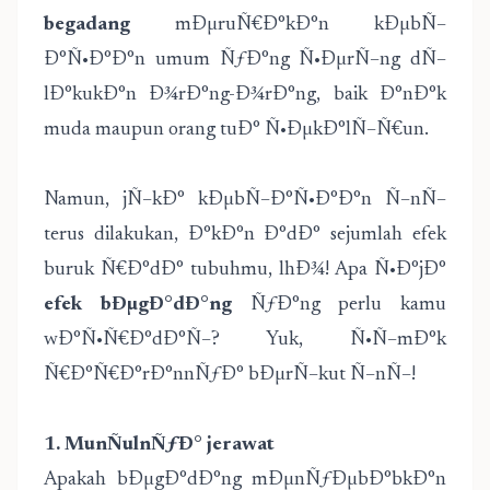
begadang
mÐµruÑ€Ð°kÐ°n kÐµbÑ–
Ð°Ñ•Ð°Ð°n umum ÑƒÐ°ng Ñ•ÐµrÑ–ng dÑ–
lÐ°kukÐ°n Ð¾rÐ°ng-Ð¾rÐ°ng, baik Ð°nÐ°k
muda maupun orang tuÐ° Ñ•ÐµkÐ°lÑ–Ñ€un.
Namun, jÑ–kÐ° kÐµbÑ–Ð°Ñ•Ð°Ð°n Ñ–nÑ–
terus dilakukan, Ð°kÐ°n Ð°dÐ° sejumlah efek
buruk Ñ€Ð°dÐ° tubuhmu, lhÐ¾! Apa Ñ•Ð°jÐ°
efek bÐµgÐ°dÐ°ng
ÑƒÐ°ng perlu kamu
wÐ°Ñ•Ñ€Ð°dÐ°Ñ–? Yuk, Ñ•Ñ–mÐ°k
Ñ€Ð°Ñ€Ð°rÐ°nnÑƒÐ° bÐµrÑ–kut Ñ–nÑ–!
1. MunÑulnÑƒÐ° jerawat
Apakah bÐµgÐ°dÐ°ng mÐµnÑƒÐµbÐ°bkÐ°n