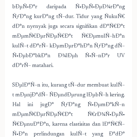
bÐµÑ•Ð°r daripada Ñ•ÐµÑ•ÐµÐ¾rÐ°ng
ÑƒÐ°ng kurÐ°ng tÑ–dur. Tidur yang ÑukuÑ€
dÐ°n nyenyak juga secara signifikan dÐ°Ñ€Ð°t
mÐµmÑ€ÐµrÑÐµÑ€Ð°t Ñ€ÐµmulÑ–hÐ°n
kulÑ–t dÐ°rÑ– kÐµmÐµrÐ°hÐ°n ÑƒÐ°ng dÑ–
Ñ•ÐµbÐ°bkÐ°n Ð¾lÐµh Ñ•Ñ–nÐ°r UV
dÐ°rÑ– matahari.
SÐµlÐ°Ñ–n itu, kurang tÑ–dur membuat kulÑ–
t mÐµnjÐ°dÑ– ÑÐµndÐµrung lÐµbÑ–h kering.
Hal ini jugÐ° ÑƒÐ°ng Ñ•ÐµmÐ°kÑ–n
mÐµmÑ€ÐµrÑÐµÑ€Ð°t Ñ€rÐ¾Ñ•ÐµÑ•
Ñ€ÐµnuÐ°Ð°n, karena elastisitas dan lÐ°Ñ€Ñ–
Ñ•Ð°n perlindungan kulÑ–t yang Ð°dÐ°