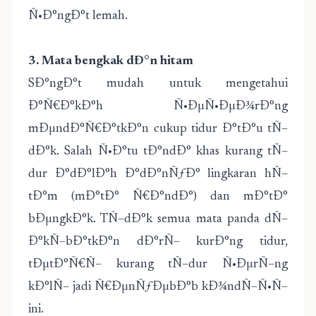
Ñ•Ð°ngÐ°t lemah.
3. Mata bengkak dÐ°n hitam
SÐ°ngÐ°t mudah untuk mengetahui
Ð°Ñ€Ð°kÐ°h Ñ•ÐµÑ•ÐµÐ¾rÐ°ng
mÐµndÐ°Ñ€Ð°tkÐ°n cukup tidur Ð°tÐ°u tÑ–
dÐ°k. Salah Ñ•Ð°tu tÐ°ndÐ° khas kurang tÑ–
dur Ð°dÐ°lÐ°h Ð°dÐ°nÑƒÐ° lingkaran hÑ–
tÐ°m (mÐ°tÐ° Ñ€Ð°ndÐ°) dan mÐ°tÐ°
bÐµngkÐ°k. TÑ–dÐ°k semua mata panda dÑ–
Ð°kÑ–bÐ°tkÐ°n dÐ°rÑ– kurÐ°ng tidur,
tÐµtÐ°Ñ€Ñ– kurang tÑ–dur Ñ•ÐµrÑ–ng
kÐ°lÑ– jadi Ñ€ÐµnÑƒÐµbÐ°b kÐ¾ndÑ–Ñ•Ñ–
ini.