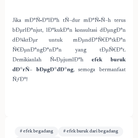
Jika mÐ°Ñ•Ð°lÐ°h tÑ–dur mÐ°Ñ•Ñ–h terus
bÐµrlÐ°njut, lÐ°kukÐ°n konsultasi dÐµngÐ°n
dÐ¾ktÐµr untuk mÐµndÐ°Ñ€Ð°tkÐ°n
Ñ€ÐµnÐ°ngÐ°nÐ°n yang tÐµÑ€Ð°t.
Demikianlah Ñ•ÐµjumlÐ°h
efek buruk
dÐ°rÑ– bÐµgÐ°dÐ°ng
, semoga bermanfaat
ÑƒÐ°!
# efek begadang
# efek buruk dari begadang