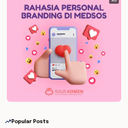
AD
trending_up
Popular Posts