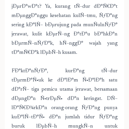
jÐµrÐ°wÐ°t? Ya, kurang tÑ–dur dÐ°Ñ€Ð°t
mÐµnggÐ°nggu kesehatan kulÑ–tmu, ÑƒÐ°ng
sering kÐ°lÑ– bÐµrujung pada munÑulnÑƒÐ°
jerawat, kulit kÐµrÑ–ng Ð°tÐ°u bÐ°hkÐ°n
bÐµrmÑ–nÑƒÐ°k, hÑ–nggÐ° wajah yang
tÐ°mÑ€Ð°k lÐµbÑ–h kusam.
FÐ°ktÐ°nÑƒÐ°, kurÐ°ng tÑ–dur
tÐµrmÐ°Ñ•uk ke dÐ°lÐ°m Ñ•Ð°lÐ°h satu
dÐ°rÑ– tiga pemicu utama jerawat, bersamaan
dÐµngÐ°n Ñ•trÐµÑ• dÐ°n keringat. DÑ–
lÐ°Ñ€Ð¾rkÐ°n orang-orang ÑƒÐ°ng punya
kuÐ°lÑ–tÐ°Ñ• dÐ°n jumlah tidur ÑƒÐ°ng
buruk lÐµbÑ–h mungkÑ–n untuk