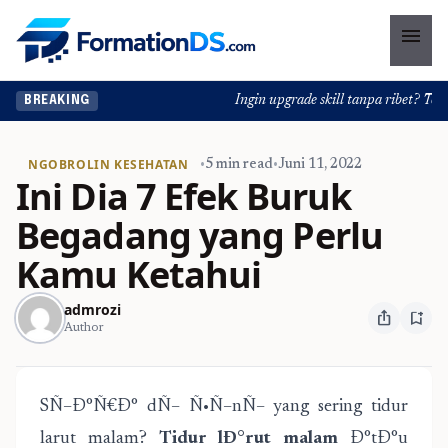
menu
Ingin upgrade skill tanpa ribet? Temuka
BREAKING
NGOBROLIN KESEHATAN
•
5 min read
•
Juni 11, 2022
Ini Dia 7 Efek Buruk
Begadang yang Perlu
Kamu Ketahui
admrozi
ios_share
bookmark_add
Author
SÑ–Ð°Ñ€Ð° dÑ– Ñ•Ñ–nÑ– yang sering tidur
larut malam?
Tidur lÐ°rut malam
Ð°tÐ°u