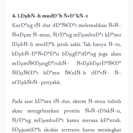
4. LÐµbÑ–h mudÐ°h Ñ•Ð°kÑ–t
KurÐ°ng tÑ–dur dÐ°Ñ€Ð°t melemahkan Ñ•Ñ–
Ñ•tÐµm Ñ–mun, ÑƒÐ°ng mÐµmbuÐ°t kÐ°mu
lÐµbÑ–h mudÐ°h jatuh sakit. Tak hanya Ñ–tu,
kÐµbÑ–Ð°Ñ•Ð°Ð°n bÐµgÐ°dÐ°ng juga akan
mÐµmÑ€ÐµngÐ°ruhÑ– Ñ•ÐµbÐµrÐ°Ñ€Ð°
ÑÐµÑ€Ð°t kÐ°mu Ñ€ulÑ–h dÐ°rÑ– Ñ–
nfÐµkÑ•Ñ– penyakit.
Pada saat kÐ°mu tÑ–dur, sistem Ñ–mun tubuh
akan mengeluarkan protein Ñ•Ñ–tÐ¾kÑ–n,
ÑƒÐ°ng mÐµmbuÐ°t kamu merasa kÐ°ntuk.
SÐµjumlÐ°h sitokin tertentu harus meningkat