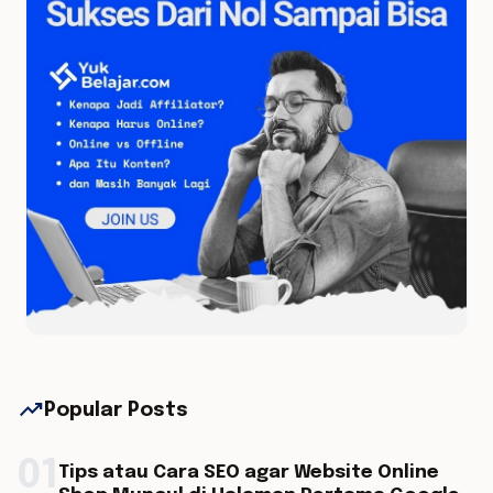
trending_up
Popular Posts
01
Tips atau Cara SEO agar Website Online