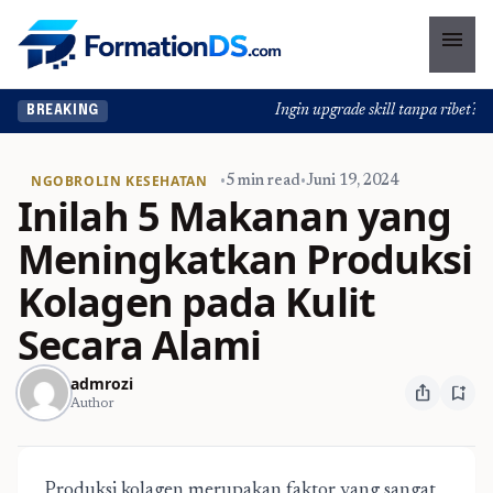
menu
Ingin upgrade skill tanpa ribet? Tem
BREAKING
NGOBROLIN KESEHATAN
•
5 min read
•
Juni 19, 2024
Inilah 5 Makanan yang
Meningkatkan Produksi
Kolagen pada Kulit
Secara Alami
admrozi
ios_share
bookmark_add
Author
Produksi kolagen merupakan faktor yang sangat