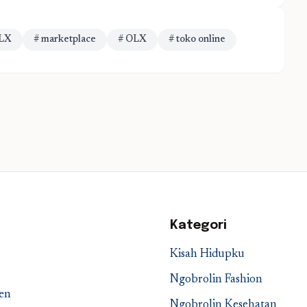
OLX
# marketplace
# OLX
# toko online
Kategori
Kisah Hidupku
Ngobrolin Fashion
en
Ngobrolin Kesehatan