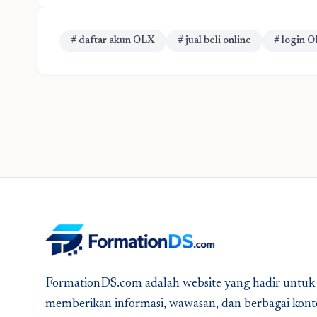
# daftar akun OLX
# jual beli online
# login 
FormationDS.com adalah website yang hadir untuk
memberikan informasi, wawasan, dan berbagai kont