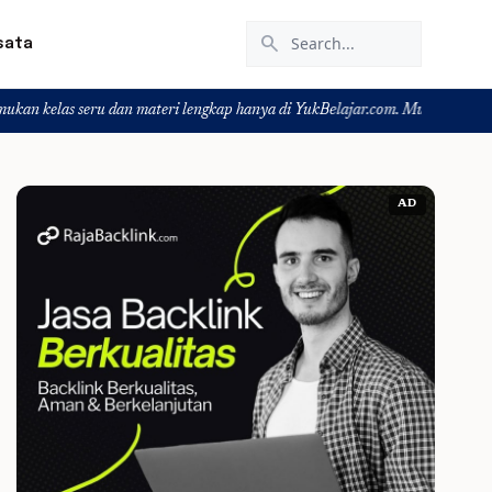
search
sata
seru dan materi lengkap hanya di YukBelajar.com. Mulai langkah suksesmu har
AD