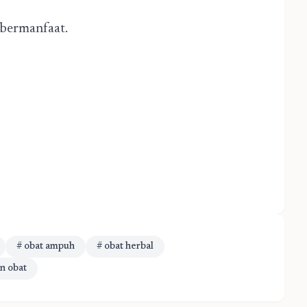
a bermanfaat.
# obat ampuh
# obat herbal
n obat