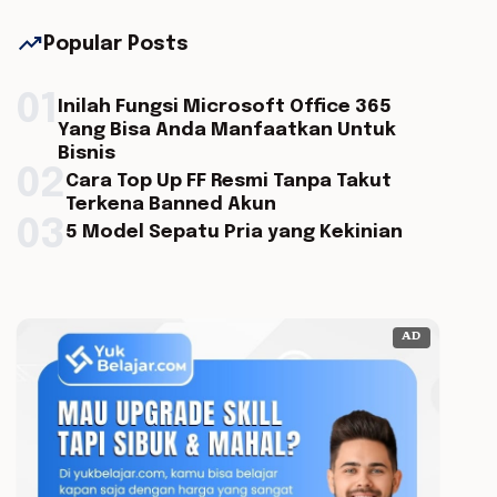
trending_up
Popular Posts
01
Inilah Fungsi Microsoft Office 365
Yang Bisa Anda Manfaatkan Untuk
Bisnis
02
Cara Top Up FF Resmi Tanpa Takut
Terkena Banned Akun
03
5 Model Sepatu Pria yang Kekinian
AD