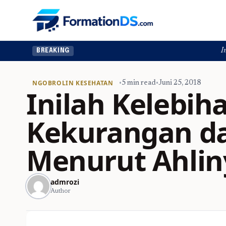
Ingin upgrade s
BREAKING
NGOBROLIN KESEHATAN
•
5 min read
•
Juni 25, 2018
Inilah Kelebih
Kekurangan da
Menurut Ahlin
admrozi
Author