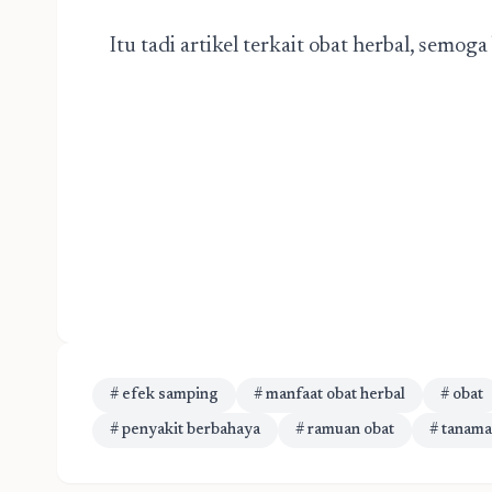
Itu tadi artikel terkait obat herbal, semog
# efek samping
# manfaat obat herbal
# obat
# penyakit berbahaya
# ramuan obat
# tanama