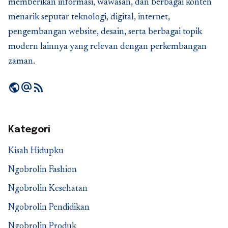
memberikan informasi, wawasan, dan berbagai konten
menarik seputar teknologi, digital, internet,
pengembangan website, desain, serta berbagai topik
modern lainnya yang relevan dengan perkembangan
zaman.
public
alternate_email
rss_feed
Kategori
Kisah Hidupku
Ngobrolin Fashion
Ngobrolin Kesehatan
Ngobrolin Pendidikan
Ngobrolin Produk