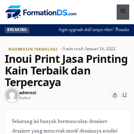
menu
Ingin upgrade skill tanpa ribet? Temukan kela
BREAKING
NGOBROLIN TEKNOLOGI
•
5 min read
•
Januari 16, 2022
Inoui Print Jasa Printing
Kain Terbaik dan
Terpercaya
admrozi
ios_share
bookmark_add
Author
Sekarang ini banyak bermunculan desainer-
desainer yang mencetak motif desainnya sendiri