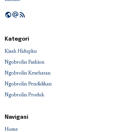
public
alternate_email
rss_feed
Kategori
Kisah Hidupku
Ngobrolin Fashion
Ngobrolin Kesehatan
Ngobrolin Pendidikan
Ngobrolin Produk
Navigasi
Home