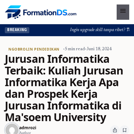
menu
Ingin upgrade skill tanpa ribet? Temuk
BREAKING
NGOBROLIN PENDIDIKAN
•
5 min read
•
Juni 18, 2024
Jurusan Informatika
Terbaik: Kuliah Jurusan
Informatika Kerja Apa
dan Prospek Kerja
Jurusan Informatika di
Ma'soem University
admrozi
ios_share
bookmark_add
Author