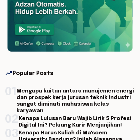
trending_up
Popular Posts
01
Mengapa kaitan antara manajemen energi
dan prospek kerja jurusan teknik industri
sangat diminati mahasiswa kelas
karyawan
02
Kenapa Lulusan Baru Wajib Lirik 5 Profesi
Digital Ini? Peluang Karir Menjanjikan!
03
Kenapa Harus Kuliah di Ma'soem
University Bandung? Inilah Alasannya