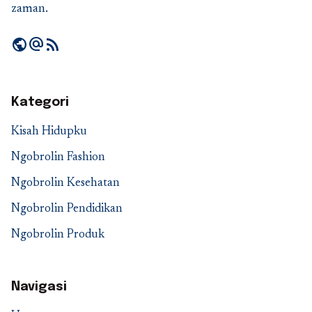
zaman.
public
alternate_email
rss_feed
Kategori
Kisah Hidupku
Ngobrolin Fashion
Ngobrolin Kesehatan
Ngobrolin Pendidikan
Ngobrolin Produk
Navigasi