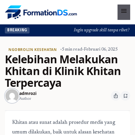
menu
Ingin upgrade skill tanpa ribet? Temu
BREAKING
NGOBROLIN KESEHATAN
•
5 min read
•
Februari 06, 2025
Kelebihan Melakukan
Khitan di Klinik Khitan
Terpercaya
admrozi
ios_share
bookmark_add
Author
Khitan atau sunat adalah prosedur medis yang
umum dilakukan, baik untuk alasan kesehatan