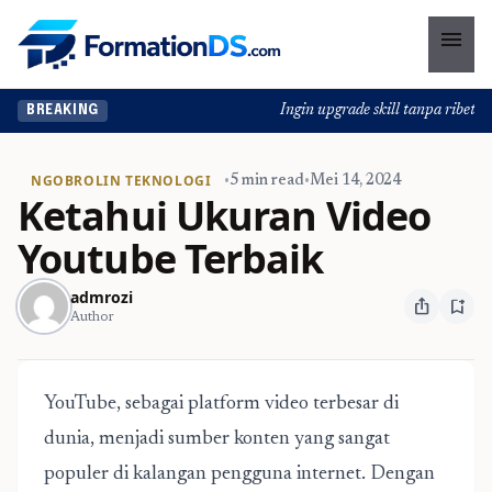
menu
Ingin upgrade skill tanpa ribet? T
BREAKING
NGOBROLIN TEKNOLOGI
•
5 min read
•
Mei 14, 2024
Ketahui Ukuran Video
Youtube Terbaik
admrozi
ios_share
bookmark_add
Author
YouTube, sebagai platform video terbesar di
dunia, menjadi sumber konten yang sangat
populer di kalangan pengguna internet. Dengan