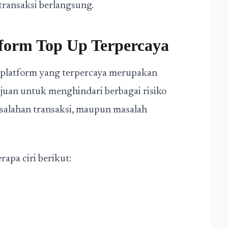
transaksi berlangsung.
form Top Up Terpercaya
h platform yang terpercaya merupakan
ujuan untuk menghindari berbagai risiko
esalahan transaksi, maupun masalah
apa ciri berikut: