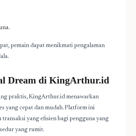
una.
epat, pemain dapat menikmati pengalaman
ala.
 Dream di KingArthur.id
yang praktis, KingArthur.id menawarkan
s yang cepat dan mudah. Platform ini
transaksi yang efisien bagi pengguna yang
sedur yang rumit.