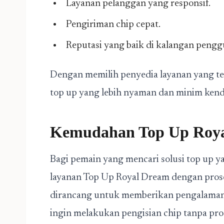
Layanan pelanggan yang responsif.
Pengiriman chip cepat.
Reputasi yang baik di kalangan pengg
Dengan memilih penyedia layanan yang t
top up yang lebih nyaman dan minim kend
Kemudahan Top Up Royal
Bagi pemain yang mencari solusi top up 
layanan Top Up Royal Dream dengan prose
dirancang untuk memberikan pengalaman 
ingin melakukan pengisian chip tanpa pro