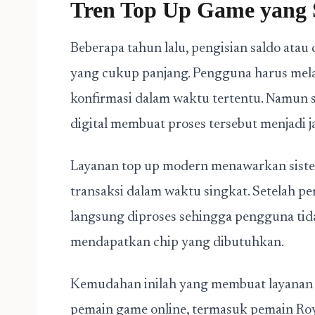
Tren Top Up Game yang 
Beberapa tahun lalu, pengisian saldo ata
yang cukup panjang. Pengguna harus me
konfirmasi dalam waktu tertentu. Namun 
digital membuat proses tersebut menjadi ja
Layanan top up modern menawarkan sis
transaksi dalam waktu singkat. Setelah p
langsung diproses sehingga pengguna ti
mendapatkan chip yang dibutuhkan.
Kemudahan inilah yang membuat layanan t
pemain game online, termasuk pemain Ro