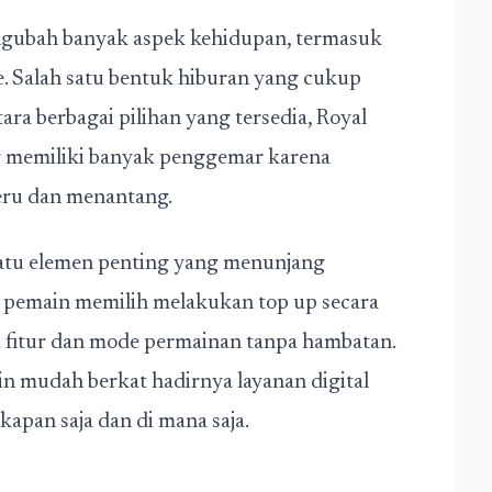
ngubah banyak aspek kehidupan, termasuk
. Salah satu bentuk hiburan yang cukup
tara berbagai pilihan yang tersedia, Royal
g memiliki banyak penggemar karena
ru dan menantang.
 satu elemen penting yang menunjang
ak pemain memilih melakukan top up secara
i fitur dan mode permainan tanpa hambatan.
n mudah berkat hadirnya layanan digital
apan saja dan di mana saja.