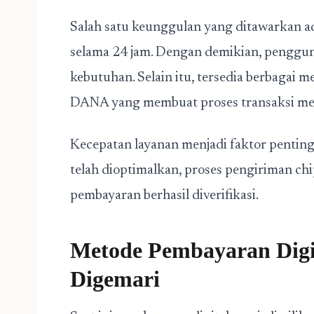
Salah satu keunggulan yang ditawarkan ad
selama 24 jam. Dengan demikian, penggun
kebutuhan. Selain itu, tersedia berbagai
DANA yang membuat proses transaksi menja
Kecepatan layanan menjadi faktor pentin
telah dioptimalkan, proses pengiriman chi
pembayaran berhasil diverifikasi.
Metode Pembayaran Digi
Digemari