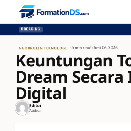
BREAKING
NGOBROLIN TEKNOLOGI
•
5 min read
•
Juni 06, 2026
Keuntungan To
Dream Secara I
Digital
Editor
Author