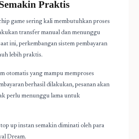
Semakin Praktis
u chip game sering kali membutuhkan proses
lakukan transfer manual dan menunggu
saat ini, perkembangan sistem pembayaran
uh lebih praktis.
tem otomatis yang mampu memproses
embayaran berhasil dilakukan, pesanan akan
dak perlu menunggu lama untuk
op up instan semakin diminati oleh para
yal Dream.