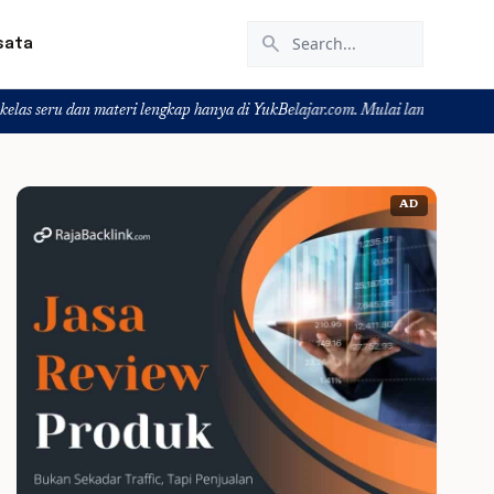
search
sata
eri lengkap hanya di YukBelajar.com. Mulai langkah suksesmu hari ini! • Mau
AD