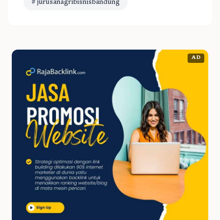
# jurusanagribisnisbandung
AD