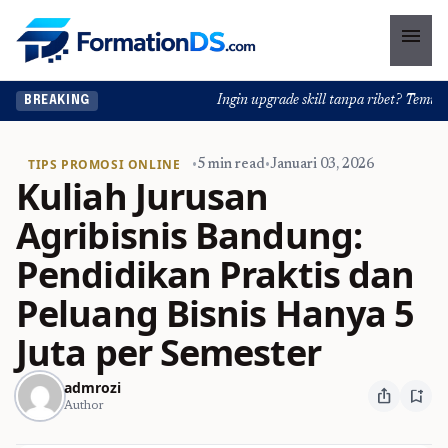
menu
Ingin upgrade skill tanpa ribet? Temukan k
BREAKING
TIPS PROMOSI ONLINE
•
5 min read
•
Januari 03, 2026
Kuliah Jurusan
Agribisnis Bandung:
Pendidikan Praktis dan
Peluang Bisnis Hanya 5
Juta per Semester
admrozi
ios_share
bookmark_add
Author