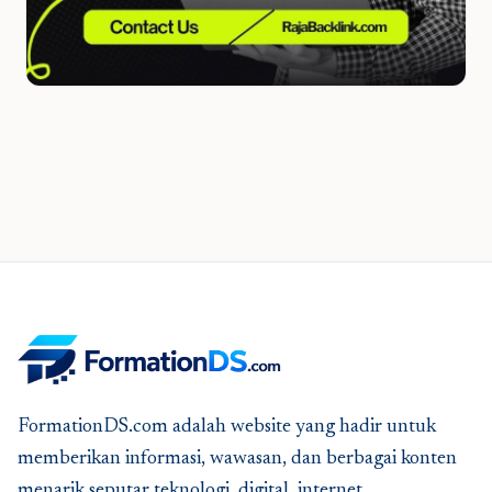
FormationDS.com adalah website yang hadir untuk
memberikan informasi, wawasan, dan berbagai konten
menarik seputar teknologi, digital, internet,