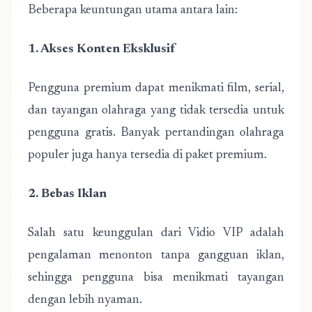
Beberapa keuntungan utama antara lain:
1. Akses Konten Eksklusif
Pengguna premium dapat menikmati film, serial,
dan tayangan olahraga yang tidak tersedia untuk
pengguna gratis. Banyak pertandingan olahraga
populer juga hanya tersedia di paket premium.
2. Bebas Iklan
Salah satu keunggulan dari Vidio VIP adalah
pengalaman menonton tanpa gangguan iklan,
sehingga pengguna bisa menikmati tayangan
dengan lebih nyaman.