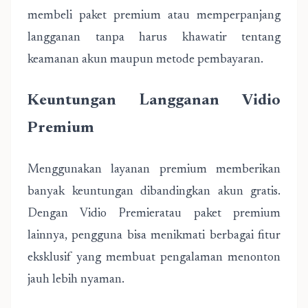
membeli paket premium atau memperpanjang
langganan tanpa harus khawatir tentang
keamanan akun maupun metode pembayaran.
Keuntungan Langganan Vidio
Premium
Menggunakan layanan premium memberikan
banyak keuntungan dibandingkan akun gratis.
Dengan Vidio Premieratau paket premium
lainnya, pengguna bisa menikmati berbagai fitur
eksklusif yang membuat pengalaman menonton
jauh lebih nyaman.