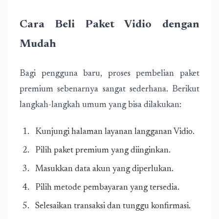
Cara Beli Paket Vidio dengan
Mudah
Bagi pengguna baru, proses pembelian paket
premium sebenarnya sangat sederhana. Berikut
langkah-langkah umum yang bisa dilakukan:
Kunjungi halaman layanan langganan Vidio.
Pilih paket premium yang diinginkan.
Masukkan data akun yang diperlukan.
Pilih metode pembayaran yang tersedia.
Selesaikan transaksi dan tunggu konfirmasi.