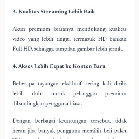
3. Kualitas Streaming Lebih Baik
Akun premium biasanya mendukung kualitas
video yang lebih tinggi, termasuk HD bahkan
Full HD, sehingga tampilan gambar lebih jernih.
4. Akses Lebih Cepat ke Konten Baru
Beberapa tayangan eksklusif sering kali dirilis
lebih dulu untuk pelanggan premium
dibandingkan pengguna biasa.
Dengan berbagai keuntungan tersebut, tidak
heran jika banyak pengguna memilih beli paket