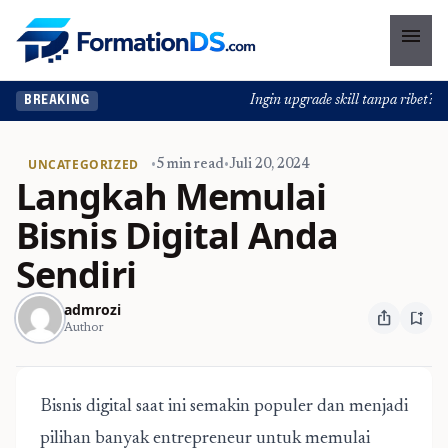
menu
Ingin upgrade skill tanpa ribet? Tem
BREAKING
UNCATEGORIZED
•
5 min read
•
Juli 20, 2024
Langkah Memulai
Bisnis Digital Anda
Sendiri
admrozi
ios_share
bookmark_add
Author
Bisnis digital saat ini semakin populer dan menjadi
pilihan banyak entrepreneur untuk memulai