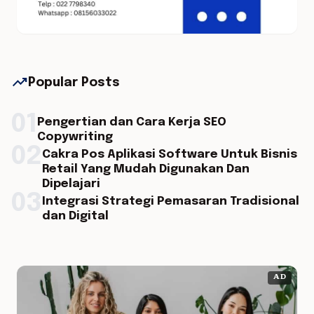
trending_up
Popular Posts
01
Pengertian dan Cara Kerja SEO
Copywriting
02
Cakra Pos Aplikasi Software Untuk Bisnis
Retail Yang Mudah Digunakan Dan
Dipelajari
03
Integrasi Strategi Pemasaran Tradisional
dan Digital
AD