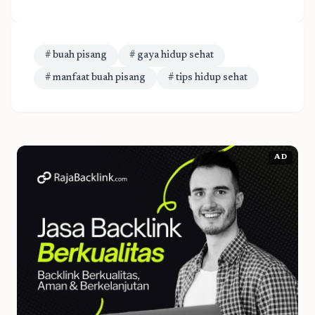
# buah pisang
# gaya hidup sehat
# manfaat buah pisang
# tips hidup sehat
AD