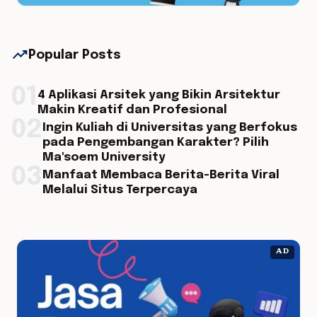
trending_up
Popular Posts
01
4 Aplikasi Arsitek yang Bikin Arsitektur
Makin Kreatif dan Profesional
02
Ingin Kuliah di Universitas yang Berfokus
pada Pengembangan Karakter? Pilih
Ma'soem University
03
Manfaat Membaca Berita-Berita Viral
Melalui Situs Terpercaya
AD