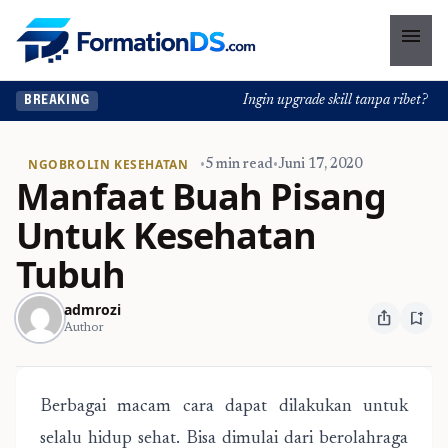
menu
Ingin upgrade skill tanpa ribet? Temu
BREAKING
NGOBROLIN KESEHATAN
•
5 min read
•
Juni 17, 2020
Manfaat Buah Pisang
Untuk Kesehatan
Tubuh
admrozi
ios_share
bookmark_add
Author
Berbagai macam cara dapat dilakukan untuk
selalu hidup sehat. Bisa dimulai dari berolahraga