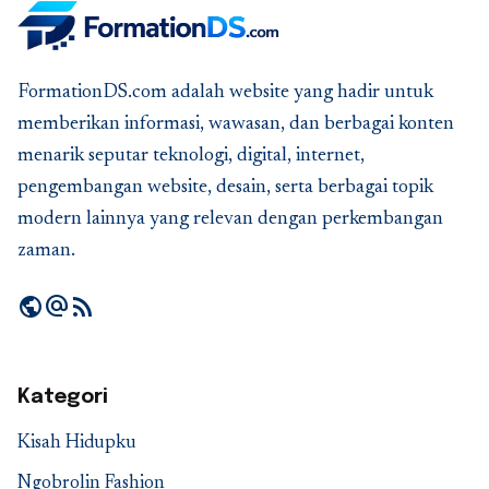
FormationDS.com adalah website yang hadir untuk
memberikan informasi, wawasan, dan berbagai konten
menarik seputar teknologi, digital, internet,
pengembangan website, desain, serta berbagai topik
modern lainnya yang relevan dengan perkembangan
zaman.
public
alternate_email
rss_feed
Kategori
Kisah Hidupku
Ngobrolin Fashion