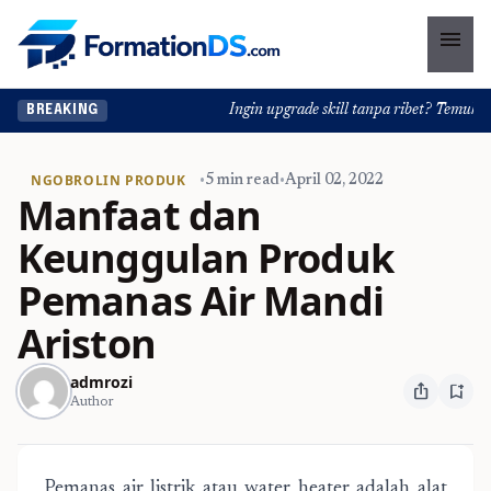
menu
Ingin upgrade skill tanpa ribet? Temukan kel
BREAKING
NGOBROLIN PRODUK
•
5 min read
•
April 02, 2022
Manfaat dan
Keunggulan Produk
Pemanas Air Mandi
Ariston
admrozi
ios_share
bookmark_add
Author
Pemanas air listrik atau water heater adalah alat