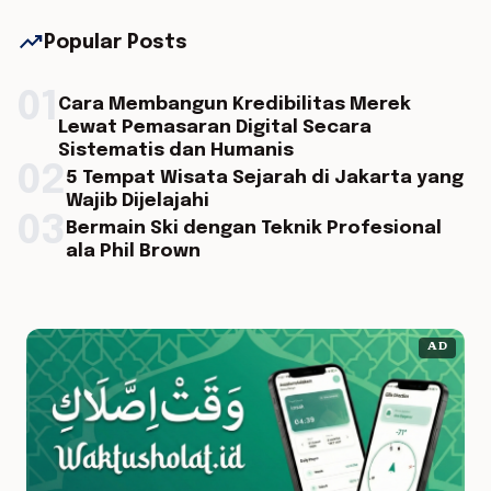
trending_up
Popular Posts
01
Cara Membangun Kredibilitas Merek
Lewat Pemasaran Digital Secara
Sistematis dan Humanis
02
5 Tempat Wisata Sejarah di Jakarta yang
Wajib Dijelajahi
03
Bermain Ski dengan Teknik Profesional
ala Phil Brown
AD