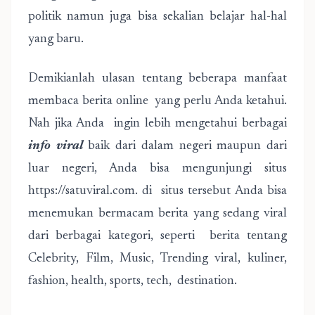
politik namun juga bisa sekalian belajar hal-hal
yang baru.
Demikianlah ulasan tentang beberapa manfaat
membaca berita online yang perlu Anda ketahui.
Nah jika Anda ingin lebih mengetahui berbagai
info viral
baik dari dalam negeri maupun dari
luar negeri, Anda bisa mengunjungi situs
https://satuviral.com. di situs tersebut Anda bisa
menemukan bermacam berita yang sedang viral
dari berbagai kategori, seperti berita tentang
Celebrity, Film, Music, Trending viral, kuliner,
fashion, health, sports, tech, destination.