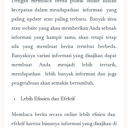
Dengan membaca berita politik online adalah
kecepatan dalam mendapatkan informasi yang
paling update atau paling terbaru. Banyak situs
atau website yang akan memberikan Anda sebuah
informasi yang hampir sama, akan tetapi tetap
ada yang membuat berita tersebut berbeda.
Banyaknya variasi informasi yang disajikan dapat
membuat Anda menjadi lebih tertarik,
mendapatkan lebih banyak informasi dan juga
pengetahuan akan semakin bertambah.
Lebih Efissien dan Efektif
Membaca berita secara online lebih efisien dan
efektif karena biasanya informasi yang disajikan di