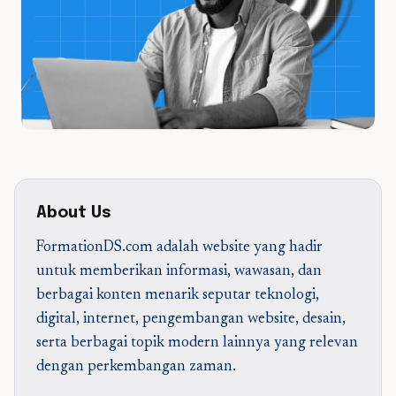
About Us
FormationDS.com adalah website yang hadir
untuk memberikan informasi, wawasan, dan
berbagai konten menarik seputar teknologi,
digital, internet, pengembangan website, desain,
serta berbagai topik modern lainnya yang relevan
dengan perkembangan zaman.