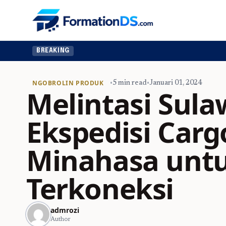
BREAKING
NGOBROLIN PRODUK
•
5 min read
•
Januari 01, 2024
Melintasi Sula
Ekspedisi Carg
Minahasa untu
Terkoneksi
admrozi
Author