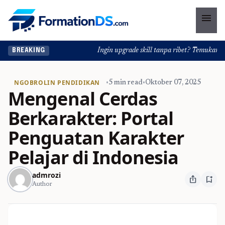
menu
Ingin upgrade skill tanpa ribet? Temukan kelas 
BREAKING
NGOBROLIN PENDIDIKAN
•
5 min read
•
Oktober 07, 2025
Mengenal Cerdas
Berkarakter: Portal
Penguatan Karakter
Pelajar di Indonesia
admrozi
ios_share
bookmark_add
Author