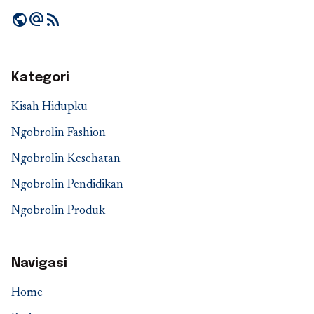
public
alternate_email
rss_feed
Kategori
Kisah Hidupku
Ngobrolin Fashion
Ngobrolin Kesehatan
Ngobrolin Pendidikan
Ngobrolin Produk
Navigasi
Home