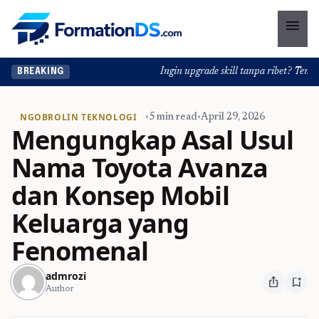
menu
Ingin upgrade skill tanpa ribet? Temukan k
BREAKING
NGOBROLIN TEKNOLOGI
•
5 min read
•
April 29, 2026
Mengungkap Asal Usul
Nama Toyota Avanza
dan Konsep Mobil
Keluarga yang
Fenomenal
admrozi
ios_share
bookmark_add
Author