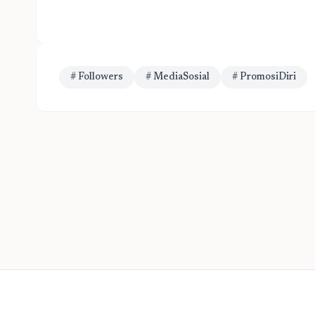
# Followers
# MediaSosial
# PromosiDiri