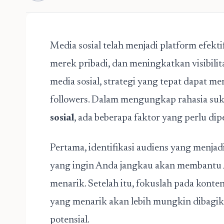
Media sosial telah menjadi platform efe
merek pribadi, dan meningkatkan visibil
media sosial, strategi yang tepat dapat 
followers. Dalam mengungkap rahasia su
sosial
, ada beberapa faktor yang perlu di
Pertama, identifikasi audiens yang menjad
yang ingin Anda jangkau akan membantu 
menarik. Setelah itu, fokuslah pada konte
yang menarik akan lebih mungkin dibagik
potensial.