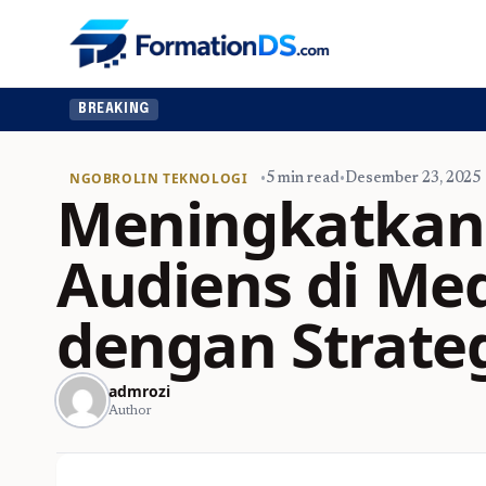
BREAKING
NGOBROLIN TEKNOLOGI
•
5 min read
•
Desember 23, 2025
Meningkatkan 
Audiens di Med
dengan Strateg
admrozi
Author