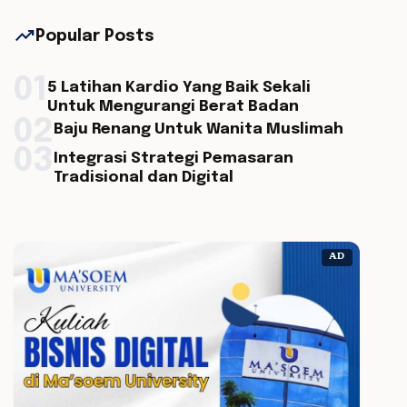
trending_up
Popular Posts
01
5 Latihan Kardio Yang Baik Sekali
Untuk Mengurangi Berat Badan
02
Baju Renang Untuk Wanita Muslimah
03
Integrasi Strategi Pemasaran
Tradisional dan Digital
AD