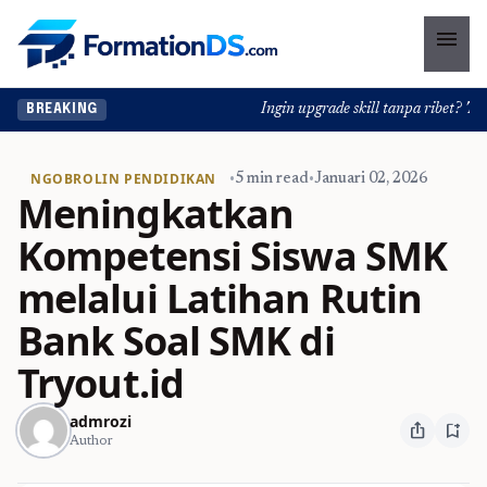
menu
Ingin upgrade skill tanpa ribet? Temuk
BREAKING
NGOBROLIN PENDIDIKAN
•
5 min read
•
Januari 02, 2026
Meningkatkan
Kompetensi Siswa SMK
melalui Latihan Rutin
Bank Soal SMK di
Tryout.id
admrozi
ios_share
bookmark_add
Author