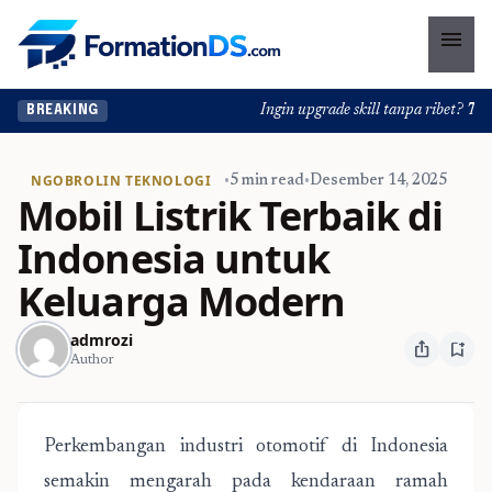
menu
Ingin upgrade skill tanpa ribet? Temuka
BREAKING
NGOBROLIN TEKNOLOGI
•
5 min read
•
Desember 14, 2025
Mobil Listrik Terbaik di
Indonesia untuk
Keluarga Modern
admrozi
ios_share
bookmark_add
Author
Perkembangan industri otomotif di Indonesia
semakin mengarah pada kendaraan ramah