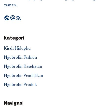
zaman.
public
alternate_email
rss_feed
Kategori
Kisah Hidupku
Ngobrolin Fashion
Ngobrolin Kesehatan
Ngobrolin Pendidikan
Ngobrolin Produk
Navigasi