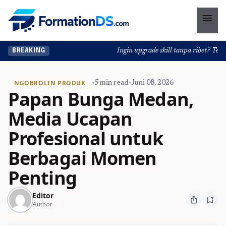
menu
Ingin upgrade skill tanpa ribet? Temukan
BREAKING
NGOBROLIN PRODUK
•
5 min read
•
Juni 08, 2026
Papan Bunga Medan,
Media Ucapan
Profesional untuk
Berbagai Momen
Penting
Editor
ios_share
bookmark_add
Author