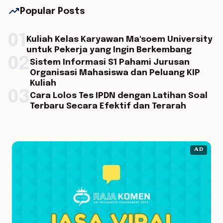
trending_up
Popular Posts
01
Kuliah Kelas Karyawan Ma'soem University
untuk Pekerja yang Ingin Berkembang
02
Sistem Informasi S1 Pahami Jurusan
Organisasi Mahasiswa dan Peluang KIP
Kuliah
03
Cara Lolos Tes IPDN dengan Latihan Soal
Terbaru Secara Efektif dan Terarah
AD