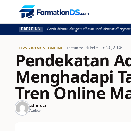
Mau lulus? Latih dirimu dengan ribuan soal akurat di tryout.id.
BREAKING
TIPS PROMOSI ONLINE
•
5 min read
•
Februari 20, 2026
Pendekatan Ad
Menghadapi T
Tren Online M
admrozi
Author