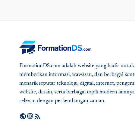
FormationDS.com adalah website yang hadir untuk
memberikan informasi, wawasan, dan berbagai kont
menarik seputar teknologi, digital, internet, peng
website, desain, serta berbagai topik modern lainny
relevan dengan perkembangan zaman.
public
alternate_email
rss_feed