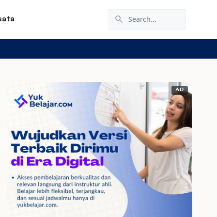
search
sata
AD