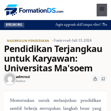
menu
Ingin upgrade skill tanpa ribet? Temukan
BREAKING
NGOBROLIN PENDIDIKAN
•
5 min read
•
Juli 15, 2024
Pendidikan Terjangkau
untuk Karyawan:
Universitas Ma'soem
admrozi
ios_share
bookmark_add
Author
Memutuskan untuk melanjutkan pendidikan
sambil bekerja merupakan langkah besar yang