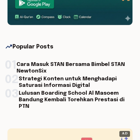
trending_up
Popular Posts
01
Cara Masuk STAN Bersama Bimbel STAN
NewtonSix
02
Strategi Konten untuk Menghadapi
Saturasi Informasi Digital
03
Lulusan Boarding School Al Masoem
Bandung Kembali Torehkan Prestasi di
PTN
AD