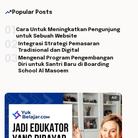
trending_up
Popular Posts
01
Cara Untuk Meningkatkan Pengunjung
untuk Sebuah Website
02
Integrasi Strategi Pemasaran
Tradisional dan Digital
03
Mengenal Program Pengembangan
Diri untuk Santri Baru di Boarding
School Al Masoem
AD