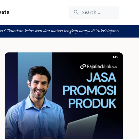
search
sata
 kelas seru dan materi lengkap hanya di YukBelajar.com. Mulai langkah sukses
AD