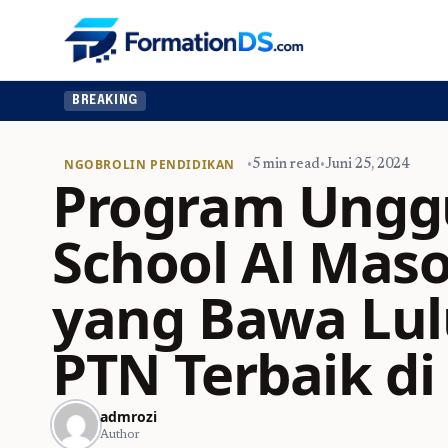
BREAKING
NGOBROLIN PENDIDIKAN
•
5 min read
•
Juni 25, 2024
Program Ungg
School Al Ma
yang Bawa Lul
PTN Terbaik di
admrozi
Author