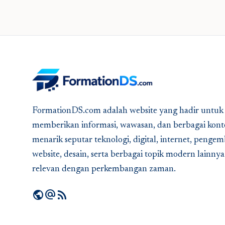
FormationDS.com adalah website yang hadir untuk
memberikan informasi, wawasan, dan berbagai kont
menarik seputar teknologi, digital, internet, peng
website, desain, serta berbagai topik modern lainny
relevan dengan perkembangan zaman.
public
alternate_email
rss_feed