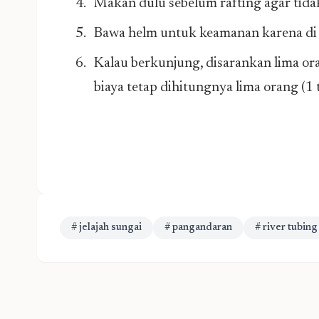
Makan dulu sebelum rafting agar tida
Bawa helm untuk keamanan karena di t
Kalau berkunjung, disarankan lima ora
biaya tetap dihitungnya lima orang (1 
# jelajah sungai
# pangandaran
# river tubing