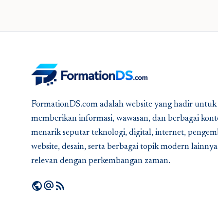
FormationDS.com adalah website yang hadir untuk
memberikan informasi, wawasan, dan berbagai kont
menarik seputar teknologi, digital, internet, peng
website, desain, serta berbagai topik modern lainny
relevan dengan perkembangan zaman.
public
alternate_email
rss_feed