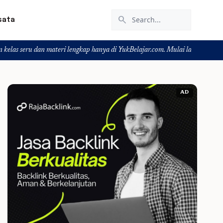
search
sata
an materi lengkap hanya di YukBelajar.com. Mulai langkah suksesmu hari ini! 
AD