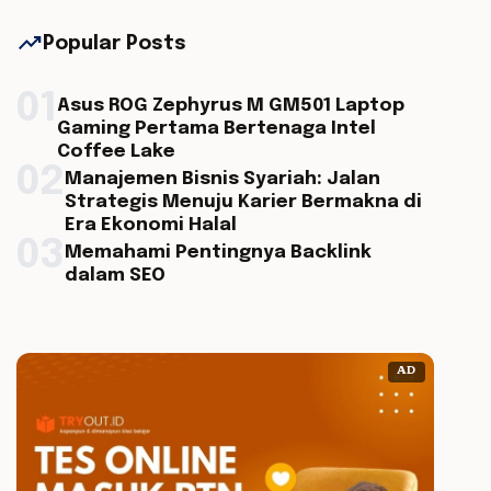
trending_up
Popular Posts
01
Asus ROG Zephyrus M GM501 Laptop
Gaming Pertama Bertenaga Intel
Coffee Lake
02
Manajemen Bisnis Syariah: Jalan
Strategis Menuju Karier Bermakna di
Era Ekonomi Halal
03
Memahami Pentingnya Backlink
dalam SEO
AD