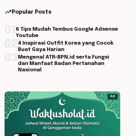
trending_up
Popular Posts
01
6 Tips Mudah Tembus Google Adsense
Youtube
02
4 Inspirasi Outfit Korea yang Cocok
Buat Gaya Harian
03
Mengenal ATR-BPN.id serta Fungsi
dan Manfaat Badan Pertanahan
Nasional
AD