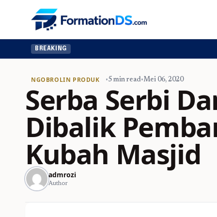
BREAKING
NGOBROLIN PRODUK
•
5 min read
•
Mei 06, 2020
Serba Serbi Da
Dibalik Pemb
Kubah Masjid
admrozi
Author