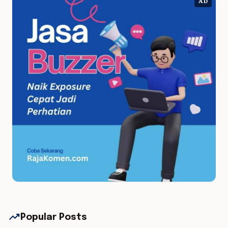
AD
trending_up
Popular Posts