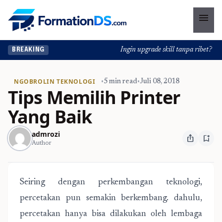
menu
Ingin upgrade skill tanpa ribet? Temu
BREAKING
NGOBROLIN TEKNOLOGI
•
5 min read
•
Juli 08, 2018
Tips Memilih Printer
Yang Baik
admrozi
ios_share
bookmark_add
Author
Seiring dengan perkembangan teknologi,
percetakan pun semakin berkembang. dahulu,
percetakan hanya bisa dilakukan oleh lembaga