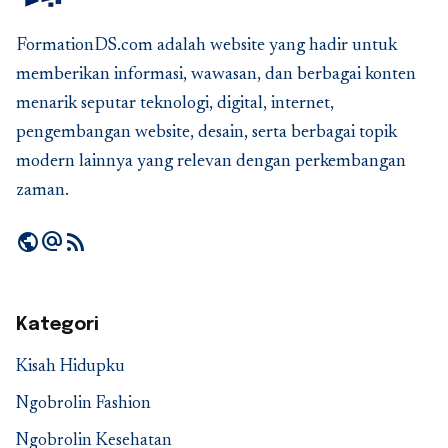
FormationDS.com adalah website yang hadir untuk
memberikan informasi, wawasan, dan berbagai konten
menarik seputar teknologi, digital, internet,
pengembangan website, desain, serta berbagai topik
modern lainnya yang relevan dengan perkembangan
zaman.
public
alternate_email
rss_feed
Kategori
Kisah Hidupku
Ngobrolin Fashion
Ngobrolin Kesehatan