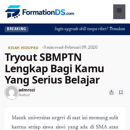
menu
Ingin upgrade skill tanpa ribet? Temukan kelas 
BREAKING
KISAH HIDUPKU
•
5 min read
•
Februari 09, 2020
Tryout SBMPTN
Lengkap Bagi Kamu
Yang Serius Belajar
admrozi
ios_share
bookmark_add
Author
Masuk universitas negeri di saat ini memang sulit
karena setiap siswa siswi yang ada di SMA atau