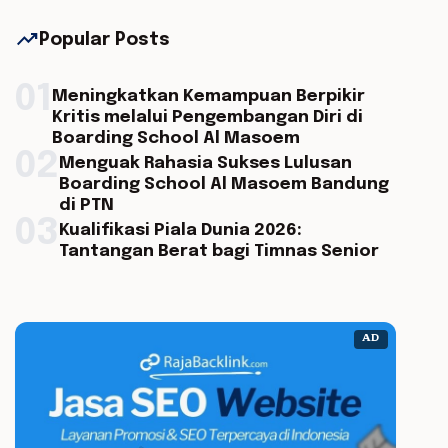
trending_up
Popular Posts
01
Meningkatkan Kemampuan Berpikir
Kritis melalui Pengembangan Diri di
Boarding School Al Masoem
02
Menguak Rahasia Sukses Lulusan
Boarding School Al Masoem Bandung
di PTN
03
Kualifikasi Piala Dunia 2026:
Tantangan Berat bagi Timnas Senior
AD