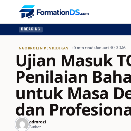
BREAKING
NGOBROLIN PENDIDIKAN
•
5 min read
•
Januari 30, 2026
Ujian Masuk T
Penilaian Baha
untuk Masa D
dan Profesiona
admrozi
Author