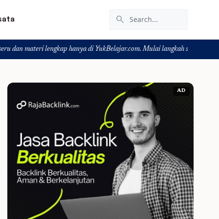
search
sata
ngkap hanya di YukBelajar.com. Mulai langkah suksesmu hari ini! • Mau lulus
AD