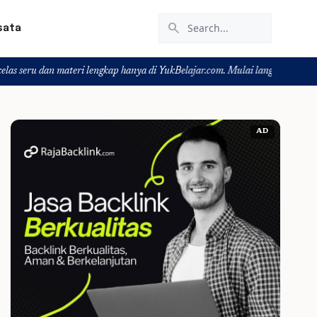
search
sata
ri lengkap hanya di YukBelajar.com. Mulai langkah suksesmu hari ini! • Mau 
AD