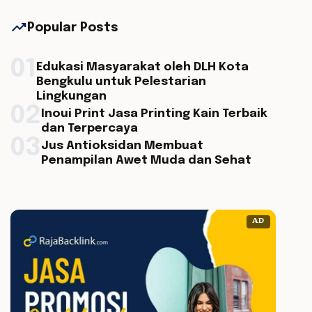
trending_up
Popular Posts
01
Edukasi Masyarakat oleh DLH Kota
Bengkulu untuk Pelestarian
Lingkungan
02
Inoui Print Jasa Printing Kain Terbaik
dan Terpercaya
03
Jus Antioksidan Membuat
Penampilan Awet Muda dan Sehat
AD