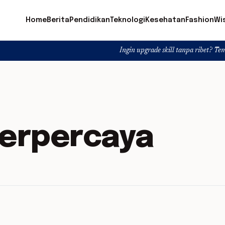
Home
Berita
Pendidikan
Teknologi
Kesehatan
Fashion
Wi
Ingin upgrade skill tanpa ribet? Temukan kelas 
terpercaya