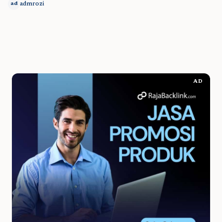
admrozi
ad
AD