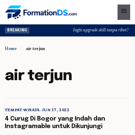
menu
Ingin upgrade skill tanpa ribet? Tem
BREAKING
Home
/
air terjun
air terjun
TEMPAT WISATA
•
JUN 17, 2022
5 min read
4 Curug Di Bogor yang Indah dan
Instagramable untuk Dikunjungi