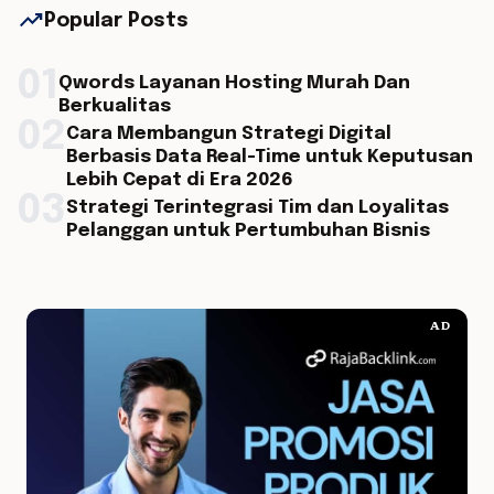
trending_up
Popular Posts
01
Qwords Layanan Hosting Murah Dan
Berkualitas
02
Cara Membangun Strategi Digital
Berbasis Data Real-Time untuk Keputusan
Lebih Cepat di Era 2026
03
Strategi Terintegrasi Tim dan Loyalitas
Pelanggan untuk Pertumbuhan Bisnis
AD