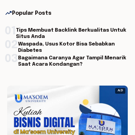
trending_up
Popular Posts
01
Tips Membuat Backlink Berkualitas Untuk
Situs Anda
02
Waspada, Usus Kotor Bisa Sebabkan
Diabetes
03
Bagaimana Caranya Agar Tampil Menarik
Saat Acara Kondangan?
AD