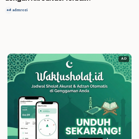
admrozi
ad
AD