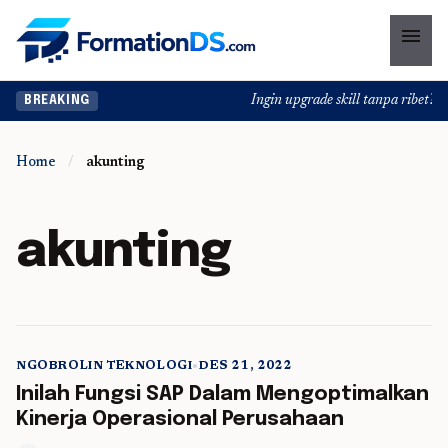
menu
Ingin upgrade skill tanpa ribet? Te
BREAKING
Home
/
akunting
akunting
NGOBROLIN TEKNOLOGI
•
DES 21, 2022
5 min read
Inilah Fungsi SAP Dalam Mengoptimalkan
Kinerja Operasional Perusahaan