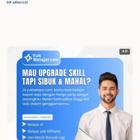
admrozi
ad
AD