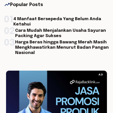
trending_up
Popular Posts
01
4 Manfaat Bersepeda Yang Belum Anda
Ketahui
02
Cara Mudah Menjalankan Usaha Sayuran
Packing Agar Sukses
03
Harga Beras hingga Bawang Merah Masih
Mengkhawatirkan Menurut Badan Pangan
Nasional
AD