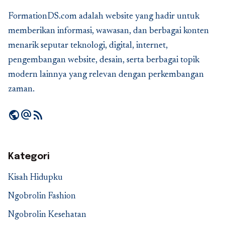
FormationDS.com adalah website yang hadir untuk
memberikan informasi, wawasan, dan berbagai konten
menarik seputar teknologi, digital, internet,
pengembangan website, desain, serta berbagai topik
modern lainnya yang relevan dengan perkembangan
zaman.
public
alternate_email
rss_feed
Kategori
Kisah Hidupku
Ngobrolin Fashion
Ngobrolin Kesehatan