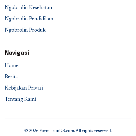
Ngobrolin Kesehatan
Ngobrolin Pendidikan
Ngobrolin Produk
Navigasi
Home
Berita
Kebijakan Privasi
Tentang Kami
© 2026 FormationDS.com. All rights reserved.