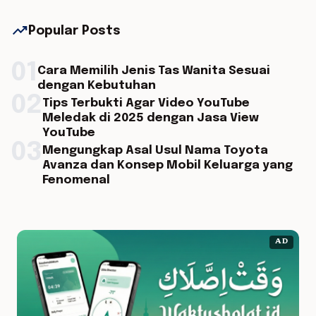
trending_up
Popular Posts
01
Cara Memilih Jenis Tas Wanita Sesuai
dengan Kebutuhan
02
Tips Terbukti Agar Video YouTube
Meledak di 2025 dengan Jasa View
YouTube
03
Mengungkap Asal Usul Nama Toyota
Avanza dan Konsep Mobil Keluarga yang
Fenomenal
AD