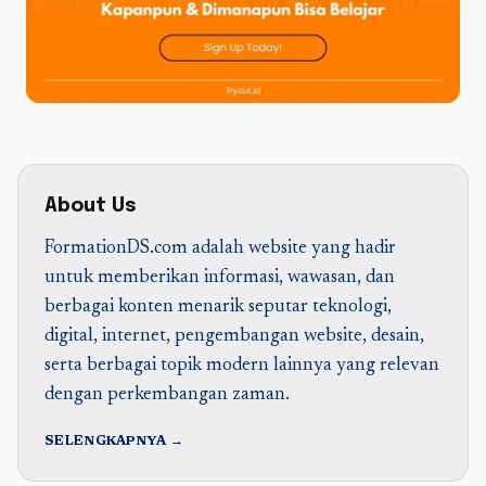
About Us
FormationDS.com adalah website yang hadir
untuk memberikan informasi, wawasan, dan
berbagai konten menarik seputar teknologi,
digital, internet, pengembangan website, desain,
serta berbagai topik modern lainnya yang relevan
dengan perkembangan zaman.
SELENGKAPNYA →