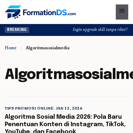
menu
Ingin upgrade skill tanpa ribet? Tem
BREAKING
Home
/
Algoritmasosialmedia
Algoritmasosialm
TIPS PROMOSI ONLINE
•
JAN 12, 2026
5 min read
Algoritma Sosial Media 2026: Pola Baru
Penentuan Konten di Instagram, TikTok,
YouTube, dan Facebook